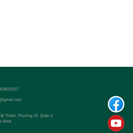
 2838555157
t@gmail.com
Custom
ất Thành, Phường 18, Quận 4,
Youtub
í Minh.