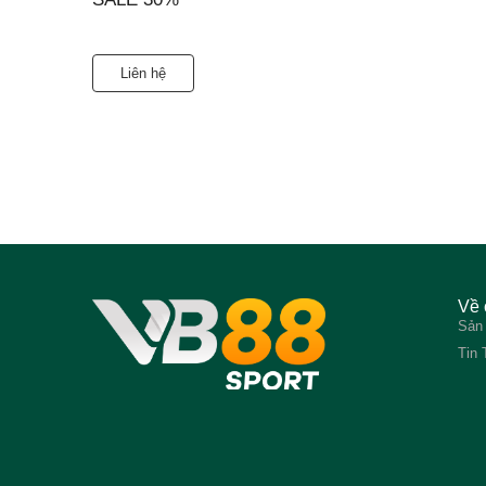
Liên hệ
Về 
Sản
Tin