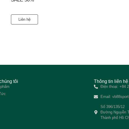
Liên hệ
chúng tôi
Thông tin liên hệ
 phẩm
Điện thoại: +84
 Tức
Email:
vb88spor
Số 396/135/12
Đường Nguyễn T
Thành phố Hồ Ch