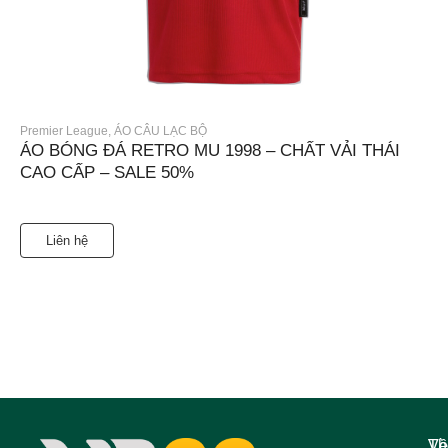
Premier League
,
ÁO CÂU LẠC BỘ
ÁO BÓNG ĐÁ RETRO MU 1998 – CHẤT VẢI THÁI
CAO CẤP – SALE 50%
Liên hệ
Về
Th