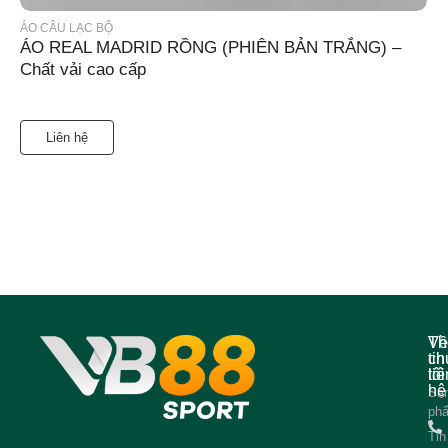
ÁO CÂU LẠC BỘ
ÁO REAL MADRID RỒNG (PHIÊN BẢN TRẮNG) –
Chất vải cao cấp
Liên hệ
Về
Th
ch
tin
tôi
liê
hệ
Sả
ph
Tin