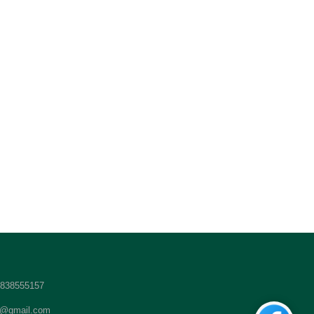
 2838555157
t@gmail.com