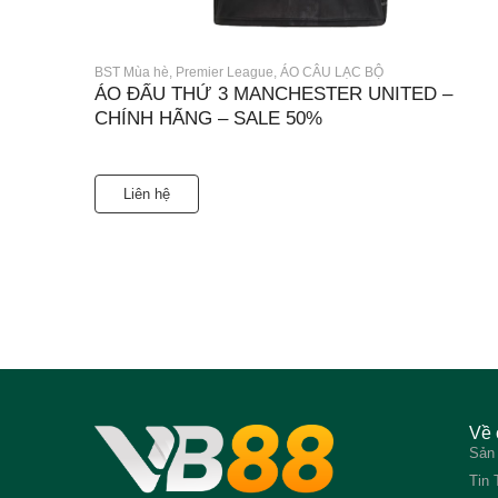
BST Mùa hè
,
Premier League
,
ÁO CÂU LẠC BỘ
ÁO ĐẤU THỨ 3 MANCHESTER UNITED –
CHÍNH HÃNG – SALE 50%
Liên hệ
Về 
Sản
Tin