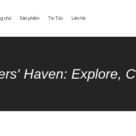
ng chủ
Sản phẩm
Tin Tức
Liên hệ
ers' Haven: Explore, C