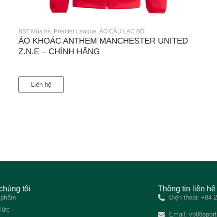
BST Mùa hè
,
Premier League
,
ÁO CÂU LẠC BỘ
ÁO KHOÁC ANTHEM MANCHESTER UNITED
Z.N.E – CHÍNH HÃNG
Liên hệ
chúng tôi
Thông tin liên hệ
 phẩm
Điện thoại: +84
 Tức
Email:
vb88spor