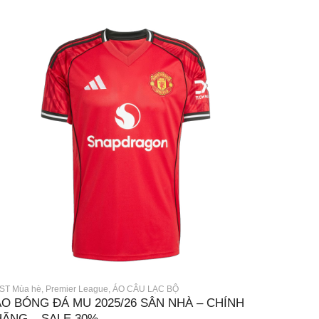
ST Mùa hè
,
Premier League
,
ÁO CÂU LẠC BỘ
ÁO BÓNG ĐÁ MU 2025/26 SÂN NHÀ – CHÍNH
HÃNG – SALE 30%