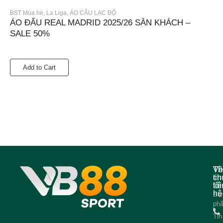
BST Mùa hè
,
La Liga
,
ÁO CÂU LẠC BỘ
ÁO ĐẤU REAL MADRID 2025/26 SÂN KHÁCH –
SALE 50%
Add to Cart
Về
Th
ch
tin
tôi
liê
hệ
Sả
ph
Tin