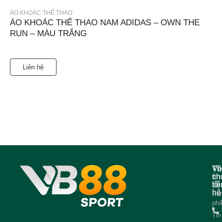
ÁO KHOÁC THỂ THAO
ÁO KHOÁC THỂ THAO NAM ADIDAS – OWN THE
RUN – MÀU TRẮNG
Liên hệ
Về
Th
ch
tin
tôi
liê
hệ
Sả
ph
Tin