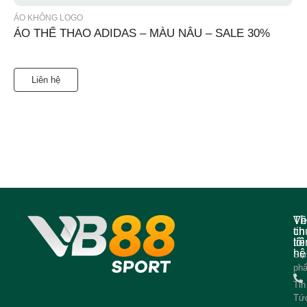
ÁO KHÔNG LOGO
ÁO THỂ THAO ADIDAS – MÀU NÂU – SALE 30%
Liên hệ
Về
Th
ch
tin
tôi
liê
hệ
Sả
ph
Tin
Tứ