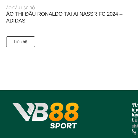
ÁO CÂU LẠC BỘ
ÁO THI ĐẤU RONALDO TẠI Al NASSR FC 2024 –
ADIDAS
Liên hệ
Về
Th
ch
tin
tôi
liê
hệ
Sả
ph
Tin