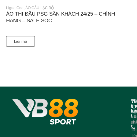
Ligue One
,
ÁO CÂU LẠC BỘ
ÁO THI ĐẤU PSG SÂN KHÁCH 24/25 – CHÍNH
HÃNG – SALE SỐC
Liên hệ
Về
Th
ch
tin
tôi
liê
hệ
Sả
ph
Tin
Tứ