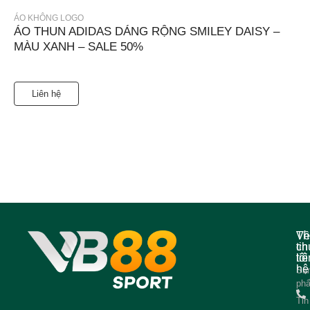
ÁO KHÔNG LOGO
ÁO THUN ADIDAS DÁNG RỘNG SMILEY DAISY –
MÀU XANH – SALE 50%
Liên hệ
Về
Th
ch
tin
tôi
liê
hệ
Sả
ph
Tin