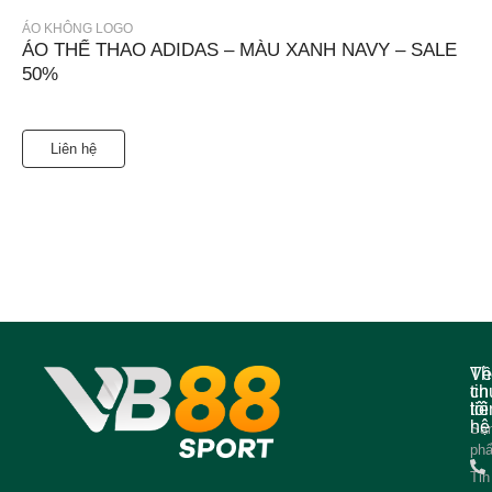
ÁO KHÔNG LOGO
ÁO THỂ THAO ADIDAS – MÀU XANH NAVY – SALE
50%
Liên hệ
Về
Th
ch
tin
tôi
liê
hệ
Sả
ph
Tin