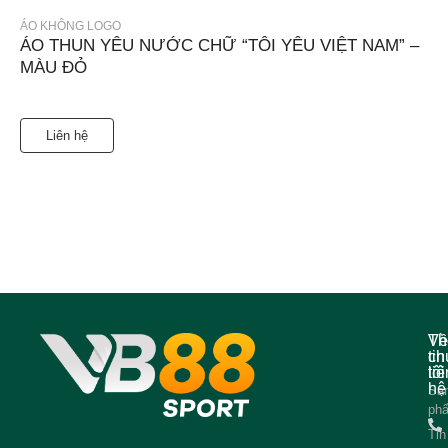
ÁO KHÔNG LOGO
ÁO THUN YÊU NƯỚC CHỮ “TÔI YÊU VIỆT NAM” –
MÀU ĐỎ
Liên hệ
Về
Th
ch
tin
tôi
liê
hệ
Sả
ph
Tin