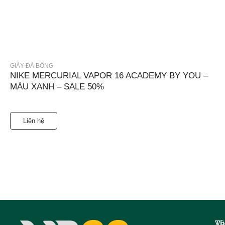
GIÀY ĐÁ BÓNG
NIKE MERCURIAL VAPOR 16 ACADEMY BY YOU –
MÀU XANH – SALE 50%
Liên hệ
Về
Th