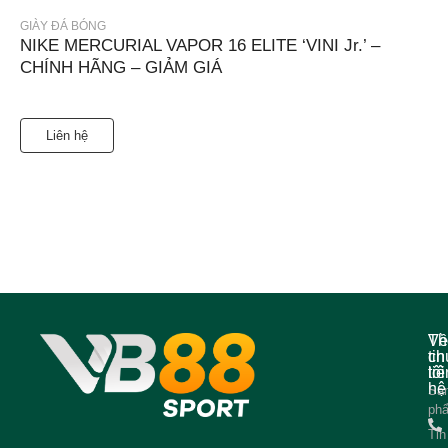
GIÀY ĐÁ BÓNG
NIKE MERCURIAL VAPOR 16 ELITE ‘VINI Jr.’ –
CHÍNH HÃNG – GIẢM GIÁ
Liên hệ
Về
Th
ch
tin
tôi
liê
hệ
Sả
ph
Tin