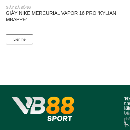
GIÀY ĐÁ BÓNG
GIÀY NIKE MERCURIAL VAPOR 16 PRO ‘KYLIAN
MBAPPE’
Liên hệ
Về
Th
ch
tin
tôi
liê
hệ
Sả
ph
Tin