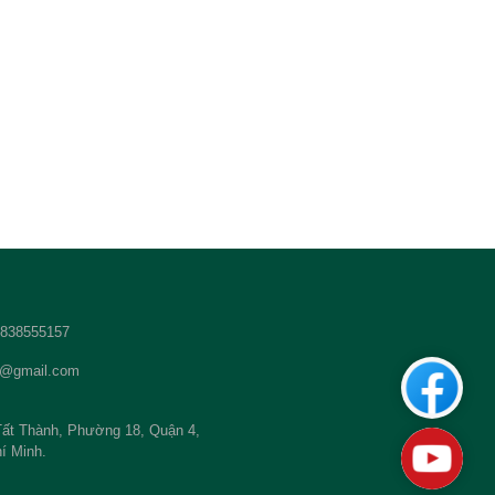
 2838555157
t@gmail.com
Custom
ất Thành, Phường 18, Quận 4,
Youtub
í Minh.