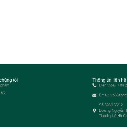
chúng tôi
Thông tin liên hệ
 phẩm
Điện thoại: +84
 Tức
Email:
vb88spor
Số 396/135/12
Đường Nguyễn T
Thành phố Hồ Ch