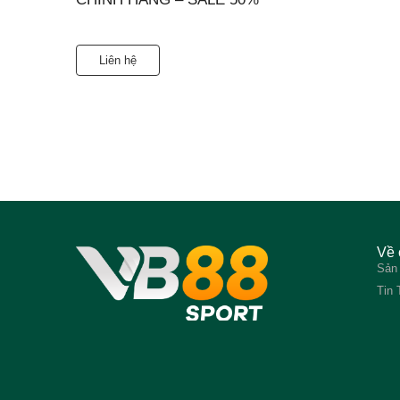
Liên hệ
Về 
Sản
Tin