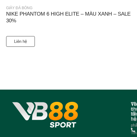
GIÀY ĐÁ BÓNG
NIKE PHANTOM 6 HIGH ELITE – MÀU XANH – SALE
30%
Liên hệ
Về
Th
ch
tin
tôi
liê
hệ
Sả
ph
Tin