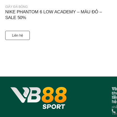
GIÀY ĐÁ BÓNG
NIKE PHANTOM 6 LOW ACADEMY – MÀU ĐỎ –
SALE 50%
Liên hệ
Về
Th
ch
tin
tôi
liê
hệ
Sả
ph
Tin