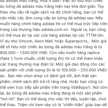
đá adidas màu trắng, mua ở đâu? Việc sở hữu một chiếc
áo bóng đá adidas màu trắng hiện nay khá đơn giản. Tùy
theo nhu cầu về ngân sách và độ chính hãng, bạn có thể
cân nhắc các đơn cung cấp áo bóng đá adidas sau: Nếu
muốn hàng chính hãng adidas thì có thể mua trức tiếp trên
trang của thương hiệu adidas.com.vn. Ngoài ra, bạn cũng
có thể mua áo tại các cửa hàng adidas tại các TTTM lớn.
Ví dụ như Vincom, Aeon Mall, hoặc Supersports… Mức giá
để sở hữu một chiếc áo bóng đá adidas màu trắng là từ
800.000 – 1.500.000 VNĐ. Còn nếu muốn hàng replica
(fake 1, form chuẩn, chất lượng ổn) thì có thể tham khảo
các trang thương mại điện tử. Mức giá dao động cho các
sản phẩm với chất lượng ổn là từ 100.000 – 250.000 VNĐ/
áo. Bạn nên chọn shop có đánh giá tốt, ảnh thật sản
phẩm, chính sách đổi trả rõ ràng nhé. Hoặc bạn cũng có
thể xem trực tiếp sản phẩm trên trang Vb88sport. Nói tóm
lại, áo bóng đá adidas màu trắng đang là một sản phẩm
“hot-hit”. Bạn có thể dùng cho việc thi đấu, luyện tập, chơi
thể thao. Thậm chí item này có là “chiến thần” giúp bạn dễ