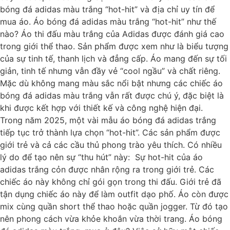
bóng đá adidas màu trắng “hot-hit” và địa chỉ uy tín để
mua áo. Áo bóng đá adidas màu trắng “hot-hit” như thế
nào? Áo thi đấu màu trắng của Adidas được đánh giá cao
trong giới thể thao. Sản phẩm được xem như là biểu tượng
của sự tinh tế, thanh lịch và đẳng cấp. Áo mang đến sự tối
giản, tinh tế nhưng vẫn đầy vẻ “cool ngầu” và chất riêng.
Mặc dù không mang màu sắc nổi bật nhưng các chiếc áo
bóng đá adidas màu trắng vẫn rất được chú ý, đặc biệt là
khi được kết hợp với thiết kế và công nghệ hiện đại.
Trong năm 2025, một vài mẫu áo bóng đá adidas trắng
tiếp tục trở thành lựa chọn “hot-hit”. Các sản phẩm được
giới trẻ và cả các cầu thủ phong trào yêu thích. Có nhiều
lý do để tạo nên sự “thu hút” này: Sự hot-hit của áo
adidas trắng cỏn được nhân rộng ra trong giới trẻ. Các
chiếc áo này không chỉ gói gọn trong thi đấu. Giới trẻ đã
tận dụng chiếc áo này để làm outfit dạo phố. Áo còn được
mix cùng quần short thể thao hoặc quần jogger. Từ đó tạo
nên phong cách vừa khỏe khoắn vừa thời trang. Áo bóng