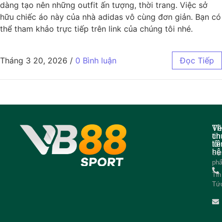
dàng tạo nên những outfit ấn tượng, thời trang. Việc sở
hữu chiếc áo này của nhà adidas vô cùng đơn giản. Bạn có
thể tham khảo trực tiếp trên link của chúng tôi nhé.
Tháng 3 20, 2026
/
0 Bình luận
Đọc Tiếp
Về
Th
ch
tin
tôi
liê
hệ
Sả
ph
Tin
Tứ