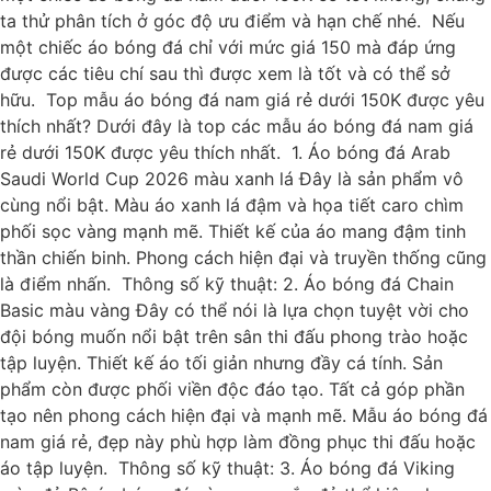
ta thử phân tích ở góc độ ưu điểm và hạn chế nhé. Nếu
một chiếc áo bóng đá chỉ với mức giá 150 mà đáp ứng
được các tiêu chí sau thì được xem là tốt và có thể sở
hữu. Top mẫu áo bóng đá nam giá rẻ dưới 150K được yêu
thích nhất? Dưới đây là top các mẫu áo bóng đá nam giá
rẻ dưới 150K được yêu thích nhất. 1. Áo bóng đá Arab
Saudi World Cup 2026 màu xanh lá Đây là sản phẩm vô
cùng nổi bật. Màu áo xanh lá đậm và họa tiết caro chìm
phối sọc vàng mạnh mẽ. Thiết kế của áo mang đậm tinh
thần chiến binh. Phong cách hiện đại và truyền thống cũng
là điểm nhấn. Thông số kỹ thuật: 2. Áo bóng đá Chain
Basic màu vàng Đây có thể nói là lựa chọn tuyệt vời cho
đội bóng muốn nổi bật trên sân thi đấu phong trào hoặc
tập luyện. Thiết kế áo tối giản nhưng đầy cá tính. Sản
phẩm còn được phối viền độc đáo tạo. Tất cả góp phần
tạo nên phong cách hiện đại và mạnh mẽ. Mẫu áo bóng đá
nam giá rẻ, đẹp này phù hợp làm đồng phục thi đấu hoặc
áo tập luyện. Thông số kỹ thuật: 3. Áo bóng đá Viking