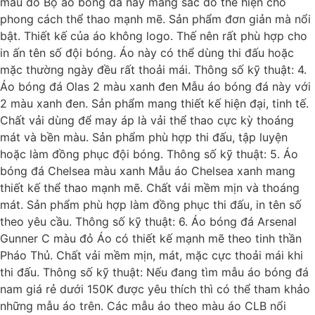
màu đỏ Bộ áo bóng đá này mang sắc đỏ thể hiện cho
phong cách thể thao mạnh mẽ. Sản phẩm đơn giản mà nổi
bật. Thiết kế của áo không logo. Thế nên rất phù hợp cho
in ấn tên số đội bóng. Áo này có thể dùng thi đấu hoặc
mặc thường ngày đều rất thoải mái. Thông số kỹ thuật: 4.
Áo bóng đá Olas 2 màu xanh đen Mẫu áo bóng đá này với
2 màu xanh đen. Sản phẩm mang thiết kế hiện đại, tinh tế.
Chất vải dùng để may áp là vải thể thao cực kỳ thoáng
mát và bền màu. Sản phẩm phù hợp thi đấu, tập luyện
hoặc làm đồng phục đội bóng. Thông số kỹ thuật: 5. Áo
bóng đá Chelsea màu xanh Mẫu áo Chelsea xanh mang
thiết kế thể thao mạnh mẽ. Chất vải mềm mịn và thoáng
mát. Sản phẩm phù hợp làm đồng phục thi đấu, in tên số
theo yêu cầu. Thông số kỹ thuật: 6. Áo bóng đá Arsenal
Gunner C màu đỏ Áo có thiết kế mạnh mẽ theo tinh thần
Pháo Thủ. Chất vải mềm mịn, mát, mặc cực thoải mái khi
thi đấu. Thông số kỹ thuật: Nếu đang tìm mẫu áo bóng đá
nam giá rẻ dưới 150K được yêu thích thì có thể tham khảo
những mẫu áo trên. Các mẫu áo theo màu áo CLB nổi