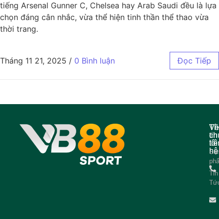
tiếng Arsenal Gunner C, Chelsea hay Arab Saudi đều là lựa
chọn đáng cân nhắc, vừa thể hiện tinh thần thể thao vừa
thời trang.
Tháng 11 21, 2025
/
0 Bình luận
Đọc Tiếp
Về
Th
ch
tin
tôi
liê
hệ
Sả
ph
Tin
Tứ