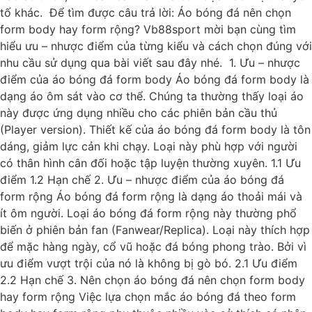
tố khác. Để tìm được câu trả lời: Áo bóng đá nên chọn
form body hay form rộng? Vb88sport mời bạn cùng tìm
hiểu ưu – nhược điểm của từng kiểu và cách chọn đúng với
nhu cầu sử dụng qua bài viết sau đây nhé. 1. Ưu – nhược
điểm của áo bóng đá form body Áo bóng đá form body là
dạng áo ôm sát vào cơ thể. Chúng ta thường thấy loại áo
này được ứng dụng nhiều cho các phiên bản cầu thủ
(Player version). Thiết kế của áo bóng đá form body là tôn
dáng, giảm lực cản khi chạy. Loại này phù hợp với người
có thân hình cân đối hoặc tập luyện thường xuyên. 1.1 Ưu
điểm 1.2 Hạn chế 2. Ưu – nhược điểm của áo bóng đá
form rộng Áo bóng đá form rộng là dạng áo thoải mái và
ít ôm người. Loại áo bóng đá form rộng này thường phổ
biến ở phiên bản fan (Fanwear/Replica). Loại này thích hợp
để mặc hàng ngày, cổ vũ hoặc đá bóng phong trào. Bởi vì
ưu điểm vượt trội của nó là không bị gò bó. 2.1 Ưu điểm
2.2 Hạn chế 3. Nên chọn áo bóng đá nên chọn form body
hay form rộng Việc lựa chọn mắc áo bóng đá theo form