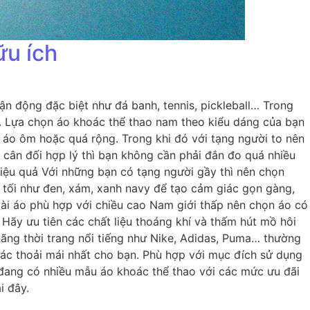
ữu ích
n động đặc biệt như đá banh, tennis, pickleball… Trong
. Lựa chọn áo khoác thể thao nam theo kiểu dáng của bạn
 áo ôm hoặc quá rộng. Trong khi đó với tạng người to nên
 cân đối hợp lý thì bạn không cần phải đắn đo quá nhiều
hiệu quả Với những bạn có tạng người gầy thì nên chọn
 tối như đen, xám, xanh navy để tạo cảm giác gọn gàng,
 dài áo phù hợp với chiều cao Nam giới thấp nên chọn áo có
 Hãy ưu tiên các chất liệu thoáng khí và thấm hút mồ hôi
hãng thời trang nổi tiếng như Nike, Adidas, Puma… thường
iác thoải mái nhất cho bạn. Phù hợp với mục đích sử dụng
đang có nhiều mẫu áo khoác thể thao với các mức ưu đãi
i đây.