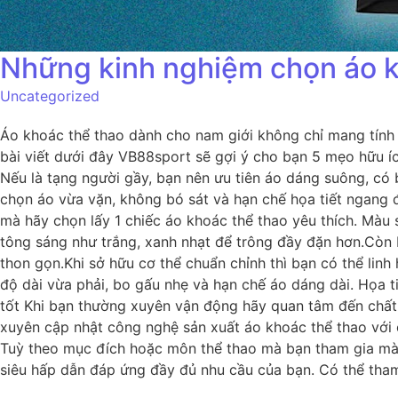
Những kinh nghiệm chọn áo k
Uncategorized
Áo khoác thể thao dành cho nam giới không chỉ mang tính 
bài viết dưới đây VB88sport sẽ gợi ý cho bạn 5 mẹo hữu í
Nếu là tạng người gầy, bạn nên ưu tiên áo dáng suông, có
chọn áo vừa vặn, không bó sát và hạn chế họa tiết ngang đ
mà hãy chọn lấy 1 chiếc áo khoác thể thao yêu thích. Màu
tông sáng như trắng, xanh nhạt để trông đầy đặn hơn.Còn 
thon gọn.Khi sở hữu cơ thể chuẩn chỉnh thì bạn có thể lin
độ dài vừa phải, bo gấu nhẹ và hạn chế áo dáng dài. Họa t
tốt Khi bạn thường xuyên vận động hãy quan tâm đến chất 
xuyên cập nhật công nghệ sản xuất áo khoác thể thao với 
Tuỳ theo mục đích hoặc môn thể thao mà bạn tham gia mà
siêu hấp dẫn đáp ứng đầy đủ nhu cầu của bạn. Có thể tha