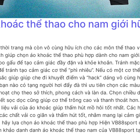
hoác thể thao cho nam giới h
thời trang mà còn vô cùng hữu ích cho các môn thể thao vậ
ch giúp chọn áo khoác thể thao phù hợp dành cho nam giới
 bo gấu để tạo cảm giác đầy đặn và khỏe khoắn. Tránh mặc
ể tránh tạo cảm giác cơ thể “phì nhiêu”. Nếu có một cơ thể
 sắc giúp giúp che đi khuyết điểm và “hack” dáng vô cùng 
bạn nào có tạng người hơi đẩy đà thì ưu tiên chọn các màu
h hoạt chọ theo sở thích, phong cách và làn da. Chọn chiều
iết sọc dọc cũng giúp cơ thể trông cao và thanh thoát hơn.
liệu vải của áo khoác giúp thấm hút mồ hôi tốt nhất. Các 
các chất vải co giãn và thấm hút tốt, nhằm mang lại cảm g
 hãy lựa chọn áo khoác thể thao phù hợp Hiện VB88sport 
m khảo danh danh áo khoác thể thao nam của VB88sport tạ