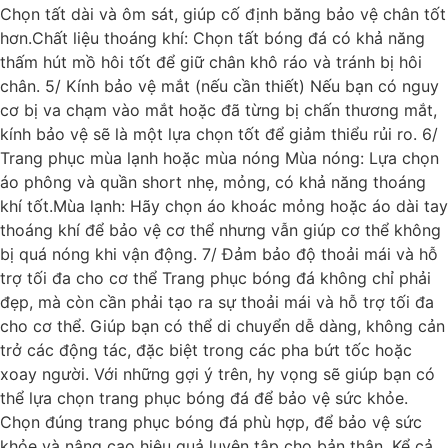
Chọn tất dài và ôm sát, giúp cố định băng bảo vệ chân tốt
hơn.Chất liệu thoáng khí: Chọn tất bóng đá có khả năng
thấm hút mồ hôi tốt để giữ chân khô ráo và tránh bị hôi
chân. 5/ Kính bảo vệ mắt (nếu cần thiết) Nếu bạn có nguy
cơ bị va chạm vào mắt hoặc đã từng bị chấn thương mắt,
kính bảo vệ sẽ là một lựa chọn tốt để giảm thiểu rủi ro. 6/
Trang phục mùa lạnh hoặc mùa nóng Mùa nóng: Lựa chọn
áo phông và quần short nhẹ, mỏng, có khả năng thoáng
khí tốt.Mùa lạnh: Hãy chọn áo khoác mỏng hoặc áo dài tay
thoáng khí để bảo vệ cơ thể nhưng vẫn giúp cơ thể không
bị quá nóng khi vận động. 7/ Đảm bảo độ thoải mái và hỗ
trợ tối đa cho cơ thể Trang phục bóng đá không chỉ phải
đẹp, mà còn cần phải tạo ra sự thoải mái và hỗ trợ tối đa
cho cơ thể. Giúp bạn có thể di chuyển dễ dàng, không cản
trở các động tác, đặc biệt trong các pha bứt tốc hoặc
xoay người. Với những gợi ý trên, hy vọng sẽ giúp bạn có
thể lựa chọn trang phục bóng đá để bảo vệ sức khỏe.
Chọn đúng trang phục bóng đá phù hợp, để bảo vệ sức
khỏe và nâng cao hiệu quả luyện tập cho bản thân. Kể cả