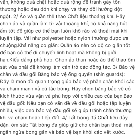
vặn, không quá chật hoặc quá rộng để tránh gây tổn
thương hoặc đau đớn khi chạy và thay đổi hướng đột
ngột. 2/ Áo và quần thể thao Chất liệu thoáng khí: Hãy
chọn áo và quần làm từ vải thoáng khí, có khả năng hút
ẩm tốt để giúp cơ thể bạn luôn khô ráo và thoải mái khi
luyện tập. Vải như polyester hoặc nylon thường được ưa
chuộng.Khả năng co giãn: Quần áo nên có độ co giãn tốt
để bạn có thể di chuyển linh hoạt mà không bị giới
hạn.Kiểu dáng phù hợp: Chọn áo thun hoặc áo thể thao ôm
sát vừa phải để không làm cản trở các động tác. 3/ Bảo vệ
chân và đầu gối Băng bảo vệ ống quyển (shin guards):
Đây là món đồ quan trọng giúp bảo vệ phần chân khỏi các
va chạm mạnh và cú tắc bóng. Hãy chọn băng bảo vệ có
kích thước vừa vặn và phù hợp với chiều cao của bạn.Bảo
vệ đầu gối: Nếu bạn có vấn đề về đầu gối hoặc tập luyện
nhiều, việc đeo bảo vệ đầu gối sẽ giúp tránh chấn thương
khi va chạm hoặc tiếp đất. 4/ Tất bóng đá Chất liệu dày
dặn, ôm sát: Tất bóng đá giúp giữ cho chân bạn thoải mái,
ngăn ngừa bong gân và bảo vệ bạn khỏi các vết xước.