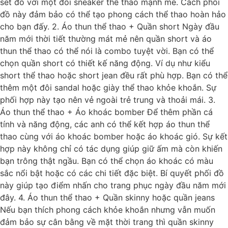
set đồ với một đôi sneaker thể thao mạnh mẽ. Cách phối
đồ này đảm bảo có thể tạo phong cách thể thao hoàn hảo
cho bạn đấy. 2. Áo thun thể thao + Quần short Ngày đầu
năm mới thời tiết thường mát mẻ nên quần short và áo
thun thể thao có thể nói là combo tuyệt vời. Bạn có thể
chọn quần short có thiết kế năng động. Ví dụ như kiểu
short thể thao hoặc short jean đều rất phù hợp. Bạn có thể
thêm một đôi sandal hoặc giày thể thao khỏe khoắn. Sự
phối hợp này tạo nên vẻ ngoài trẻ trung và thoải mái. 3.
Áo thun thể thao + Áo khoác bomber Để thêm phần cá
tính và năng động, các anh có thể kết hợp áo thun thể
thao cùng với áo khoác bomber hoặc áo khoác gió. Sự kết
hợp này không chỉ có tác dụng giúp giữ ấm mà còn khiến
bạn trông thật ngầu. Bạn có thể chọn áo khoác có màu
sắc nổi bật hoặc có các chi tiết đặc biệt. Bí quyết phối đồ
này giúp tạo điểm nhấn cho trang phục ngày đầu năm mới
đây. 4. Áo thun thể thao + Quần skinny hoặc quần jeans
Nếu bạn thích phong cách khỏe khoắn nhưng vẫn muốn
đảm bảo sự cân bằng về mặt thời trang thì quần skinny