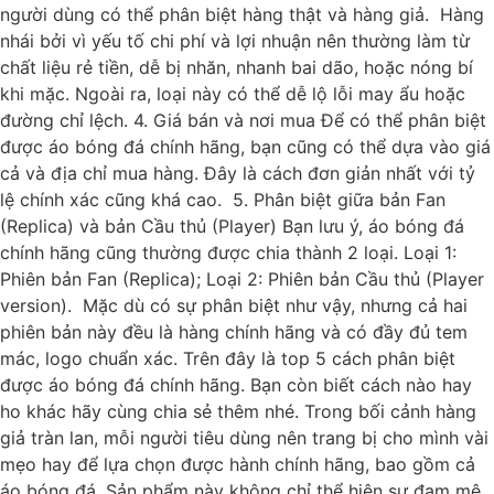
người dùng có thể phân biệt hàng thật và hàng giả. Hàng
nhái bởi vì yếu tố chi phí và lợi nhuận nên thường làm từ
chất liệu rẻ tiền, dễ bị nhăn, nhanh bai dão, hoặc nóng bí
khi mặc. Ngoài ra, loại này có thể dễ lộ lỗi may ẩu hoặc
đường chỉ lệch. 4. Giá bán và nơi mua Để có thể phân biệt
được áo bóng đá chính hãng, bạn cũng có thể dựa vào giá
cả và địa chỉ mua hàng. Đây là cách đơn giản nhất với tỷ
lệ chính xác cũng khá cao. 5. Phân biệt giữa bản Fan
(Replica) và bản Cầu thủ (Player) Bạn lưu ý, áo bóng đá
chính hãng cũng thường được chia thành 2 loại. Loại 1:
Phiên bản Fan (Replica); Loại 2: Phiên bản Cầu thủ (Player
version). Mặc dù có sự phân biệt như vậy, nhưng cả hai
phiên bản này đều là hàng chính hãng và có đầy đủ tem
mác, logo chuẩn xác. Trên đây là top 5 cách phân biệt
được áo bóng đá chính hãng. Bạn còn biết cách nào hay
ho khác hãy cùng chia sẻ thêm nhé. Trong bối cảnh hàng
giả tràn lan, mỗi người tiêu dùng nên trang bị cho mình vài
mẹo hay để lựa chọn được hành chính hãng, bao gồm cả
áo bóng đá. Sản phẩm này không chỉ thể hiện sự đam mê