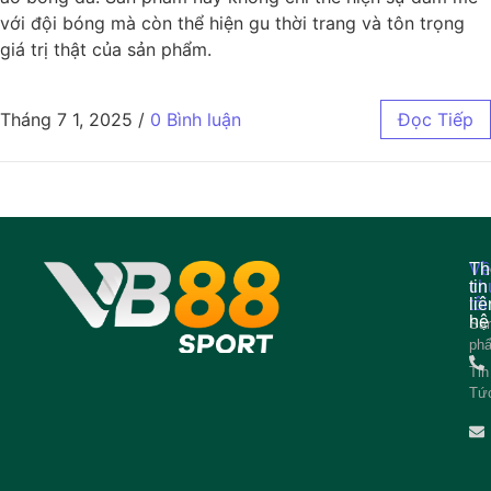
với đội bóng mà còn thể hiện gu thời trang và tôn trọng
giá trị thật của sản phẩm.
Tháng 7 1, 2025
/
0 Bình luận
Đọc Tiếp
Về
Th
ch
tin
tôi
liê
hệ
Sả
ph
Tin
Tứ