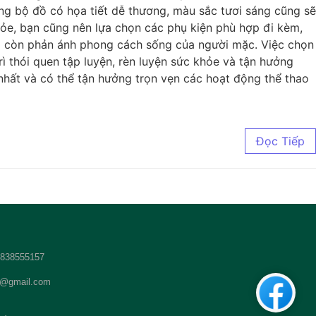
ững bộ đồ có họa tiết dễ thương, màu sắc tươi sáng cũng sẽ
khỏe, bạn cũng nên lựa chọn các phụ kiện phù hợp đi kèm,
mà còn phản ánh phong cách sống của người mặc. Việc chọn
 thói quen tập luyện, rèn luyện sức khỏe và tận hưởng
nhất và có thể tận hưởng trọn vẹn các hoạt động thể thao
Đọc Tiếp
 2838555157
t@gmail.com
Custom