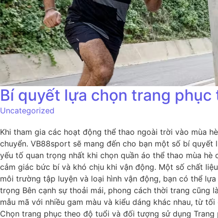
Bí quyết lựa chọn trang phục
Uncategorized
Khi tham gia các hoạt động thể thao ngoài trời vào mùa hè,
chuyển. VB88sport sẽ mang đến cho bạn một số bí quyết lự
yếu tố quan trọng nhất khi chọn quần áo thể thao mùa hè ch
cảm giác bức bí và khó chịu khi vận động. Một số chất li
môi trường tập luyện và loại hình vận động, bạn có thể lự
trọng Bên cạnh sự thoải mái, phong cách thời trang cũng l
mẫu mã với nhiều gam màu và kiểu dáng khác nhau, từ tối g
Chọn trang phục theo độ tuổi và đối tượng sử dụng Trang p