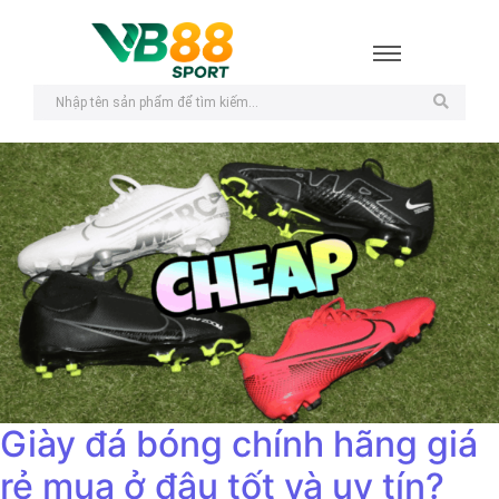
Giày đá bóng chính hãng giá
rẻ mua ở đâu tốt và uy tín?