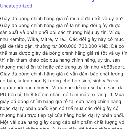
Uncategorized
Giày đá bóng chính hãng giá rẻ mua ở đâu tốt và uy tín?
Giày đá bóng chính hãng giá rẻ là những đôi giày được
sản xuất và phân phối bởi các thương hiệu uy tín. Ví dụ
như Kamito, Wika, Mitre, Mira… Các đôi giày này có mức
giá dễ tiếp cận, thường từ 300.000–700.000 VNĐ. Để có
thể mua được giày đá bóng chính hãng giá rẻ tốt và uy tín
thì nên tham khảo các cửa hàng chính hãng, uy tín, sản
thương mại điện tử hoặc các trang uy tín như Vb88sport.
Giày đá bóng chính hãng giá rẻ vẫn đảm bảo chất lượng
cơ bản, là lựa chọn lý tưởng cho học sinh, sinh viên và
người chơi bán chuyên. Ví dụ như đế cao su bám sân, da
PU bền bỉ, thiết kế ôm chân, có tem mác rõ ràng. 1. Mua
giày đá bóng chính hãng giá rẻ tại cửa hàng chính hãng
hoặc đại lý phân phối: Bạn có thể mua các đôi giày có
thương hiệu trực tiếp tại cửa hàng hoặc đại lý phân phối.
Một vài cửa hàng giày cung cấp sản phẩm chất lượng với
giá cả phải chăng như: 2. Mua giày đá bóng chính hãng