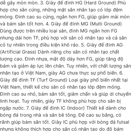
dễ gây mòn mòn. 3. Giày đế đinh HG (Hard Ground) Phù
hợp cho sân cứng, những mặt sân nhân tạo có lớp đệm
mỏng. Đinh cao su cứng, ngắn hơn FG, giúp giảm mài mòn
và bám sân tốt hơn. 4. Giày đế đinh MG (Multi Ground)
Dùng được trên nhiều loại sân, đinh MG ngắn hơn FG
nhưng dài hơn TF, phù hợp với sân cỏ nhân tạo và cả sân
cỏ tự nhiên trong điều kiện khô ráo. 5. Giày đế đinh AG
(Artificial Grass) Dành riêng cho sân cỏ nhân tạo chất
lượng cao. Đinh nhựa, mật độ dày hơn FG, giúp tăng độ
bám và giảm áp lực lên chân. Tuy nhiên, với chất lượng sân
nhân tạo ở Việt Nam, giày AG chưa thực sự phổ biến. 6.
Giày đế đinh TF (Turf Ground) Loại giày phổ biến nhất tại
Việt Nam, thiết kế cho sân cỏ nhân tạo lớp đệm mỏng.
Đinh cao su nhỏ, bám sân tốt, giảm chấn và giúp di chuyển
linh hoạt. Tuy nhiên, giày TF không phù hợp cho sân bị
ngập nước. 7. Giày đế đinh IC (Indoor) Thiết kế dành cho
bóng đá trong nhà và sân bê tông. Đế cao su bằng, có
rãnh giúp bám sân tốt. Giày IC phù hợp với bóng đá futsal
nhưng không thích hợp cho sân cỏ nhân tạo do độ bám