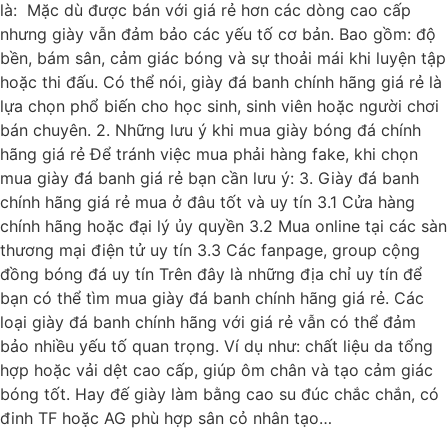
là: Mặc dù được bán với giá rẻ hơn các dòng cao cấp
nhưng giày vẫn đảm bảo các yếu tố cơ bản. Bao gồm: độ
bền, bám sân, cảm giác bóng và sự thoải mái khi luyện tập
hoặc thi đấu. Có thể nói, giày đá banh chính hãng giá rẻ là
lựa chọn phổ biến cho học sinh, sinh viên hoặc người chơi
bán chuyên. 2. Những lưu ý khi mua giày bóng đá chính
hãng giá rẻ Để tránh việc mua phải hàng fake, khi chọn
mua giày đá banh giá rẻ bạn cần lưu ý: 3. Giày đá banh
chính hãng giá rẻ mua ở đâu tốt và uy tín 3.1 Cửa hàng
chính hãng hoặc đại lý ủy quyền 3.2 Mua online tại các sàn
thương mại điện tử uy tín 3.3 Các fanpage, group cộng
đồng bóng đá uy tín Trên đây là những địa chỉ uy tín để
bạn có thể tìm mua giày đá banh chính hãng giá rẻ. Các
loại giày đá banh chính hãng với giá rẻ vẫn có thể đảm
bảo nhiều yếu tố quan trọng. Ví dụ như: chất liệu da tổng
hợp hoặc vải dệt cao cấp, giúp ôm chân và tạo cảm giác
bóng tốt. Hay đế giày làm bằng cao su đúc chắc chắn, có
đinh TF hoặc AG phù hợp sân cỏ nhân tạo…