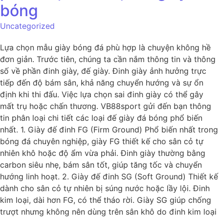
bóng
Uncategorized
Lựa chọn mẫu giày bóng đá phù hợp là chuyện không hề
đơn giản. Trước tiên, chúng ta cần nắm thông tin và thông
số về phần đinh giày, đế giày. Đinh giày ảnh hưởng trực
tiếp đến độ bám sân, khả năng chuyển hướng và sự ổn
định khi thi đấu. Việc lựa chọn sai đinh giày có thể gây
mất trụ hoặc chấn thương. VB88sport gửi đến bạn thông
tin phân loại chi tiết các loại đế giày đá bóng phổ biến
nhất. 1. Giày đế đinh FG (Firm Ground) Phổ biến nhất trong
bóng đá chuyên nghiệp, giày FG thiết kế cho sân cỏ tự
nhiên khô hoặc độ ẩm vừa phải. Đinh giày thường bằng
carbon siêu nhẹ, bám sân tốt, giúp tăng tốc và chuyển
hướng linh hoạt. 2. Giày đế đinh SG (Soft Ground) Thiết kế
dành cho sân cỏ tự nhiên bị súng nước hoặc lầy lội. Đinh
kim loại, dài hơn FG, có thể tháo rời. Giày SG giúp chống
trượt nhưng không nên dùng trên sân khô do đinh kim loại