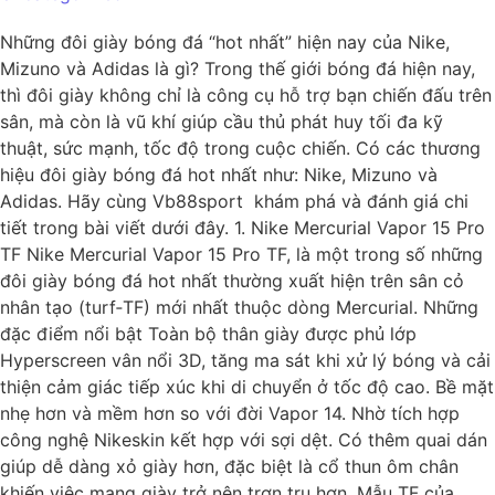
Những đôi giày bóng đá “hot nhất” hiện nay của Nike,
Mizuno và Adidas là gì? Trong thế giới bóng đá hiện nay,
thì đôi giày không chỉ là công cụ hỗ trợ bạn chiến đấu trên
sân, mà còn là vũ khí giúp cầu thủ phát huy tối đa kỹ
thuật, sức mạnh, tốc độ trong cuộc chiến. Có các thương
hiệu đôi giày bóng đá hot nhất như: Nike, Mizuno và
Adidas. Hãy cùng Vb88sport khám phá và đánh giá chi
tiết trong bài viết dưới đây. 1. Nike Mercurial Vapor 15 Pro
TF Nike Mercurial Vapor 15 Pro TF, là một trong số những
đôi giày bóng đá hot nhất thường xuất hiện trên sân cỏ
nhân tạo (turf‑TF) mới nhất thuộc dòng Mercurial. Những
đặc điểm nổi bật Toàn bộ thân giày được phủ lớp
Hyperscreen vân nổi 3D, tăng ma sát khi xử lý bóng và cải
thiện cảm giác tiếp xúc khi di chuyển ở tốc độ cao. Bề mặt
nhẹ hơn và mềm hơn so với đời Vapor 14. Nhờ tích hợp
công nghệ Nikeskin kết hợp với sợi dệt. Có thêm quai dán
giúp dễ dàng xỏ giày hơn, đặc biệt là cổ thun ôm chân
khiến việc mang giày trở nên trơn tru hơn. Mẫu TF của