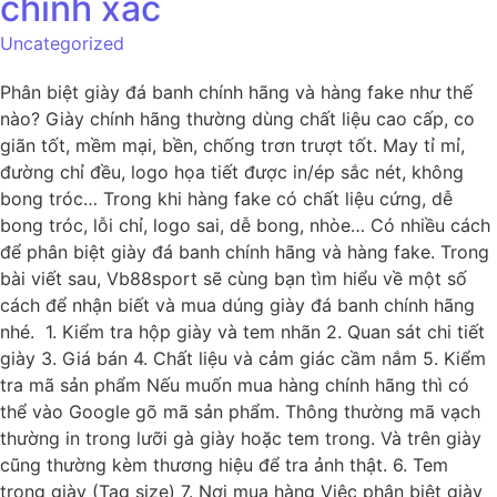
chính xác
Uncategorized
Phân biệt giày đá banh chính hãng và hàng fake như thế
nào? Giày chính hãng thường dùng chất liệu cao cấp, co
giãn tốt, mềm mại, bền, chống trơn trượt tốt. May tỉ mỉ,
đường chỉ đều, logo họa tiết được in/ép sắc nét, không
bong tróc… Trong khi hàng fake có chất liệu cứng, dễ
bong tróc, lỗi chỉ, logo sai, dễ bong, nhòe… Có nhiều cách
để phân biệt giày đá banh chính hãng và hàng fake. Trong
bài viết sau, Vb88sport sẽ cùng bạn tìm hiểu về một số
cách để nhận biết và mua dúng giày đá banh chính hãng
nhé. 1. Kiểm tra hộp giày và tem nhãn 2. Quan sát chi tiết
giày 3. Giá bán 4. Chất liệu và cảm giác cầm nắm 5. Kiểm
tra mã sản phẩm Nếu muốn mua hàng chính hãng thì có
thể vào Google gõ mã sản phẩm. Thông thường mã vạch
thường in trong lưỡi gà giày hoặc tem trong. Và trên giày
cũng thường kèm thương hiệu để tra ảnh thật. 6. Tem
trong giày (Tag size) 7. Nơi mua hàng Việc phân biệt giày