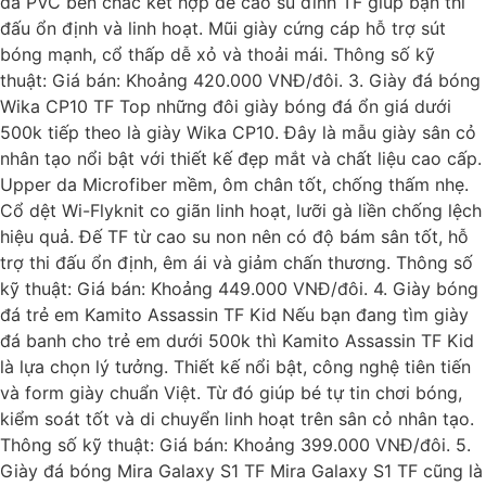
da PVC bền chắc kết hợp đế cao su đinh TF giúp bạn thi
đấu ổn định và linh hoạt. Mũi giày cứng cáp hỗ trợ sút
bóng mạnh, cổ thấp dễ xỏ và thoải mái. Thông số kỹ
thuật: Giá bán: Khoảng 420.000 VNĐ/đôi. 3. Giày đá bóng
Wika CP10 TF Top những đôi giày bóng đá ổn giá dưới
500k tiếp theo là giày Wika CP10. Đây là mẫu giày sân cỏ
nhân tạo nổi bật với thiết kế đẹp mắt và chất liệu cao cấp.
Upper da Microfiber mềm, ôm chân tốt, chống thấm nhẹ.
Cổ dệt Wi-Flyknit co giãn linh hoạt, lưỡi gà liền chống lệch
hiệu quả. Đế TF từ cao su non nên có độ bám sân tốt, hỗ
trợ thi đấu ổn định, êm ái và giảm chấn thương. Thông số
kỹ thuật: Giá bán: Khoảng 449.000 VNĐ/đôi. 4. Giày bóng
đá trẻ em Kamito Assassin TF Kid Nếu bạn đang tìm giày
đá banh cho trẻ em dưới 500k thì Kamito Assassin TF Kid
là lựa chọn lý tưởng. Thiết kế nổi bật, công nghệ tiên tiến
và form giày chuẩn Việt. Từ đó giúp bé tự tin chơi bóng,
kiểm soát tốt và di chuyển linh hoạt trên sân cỏ nhân tạo.
Thông số kỹ thuật: Giá bán: Khoảng 399.000 VNĐ/đôi. 5.
Giày đá bóng Mira Galaxy S1 TF Mira Galaxy S1 TF cũng là