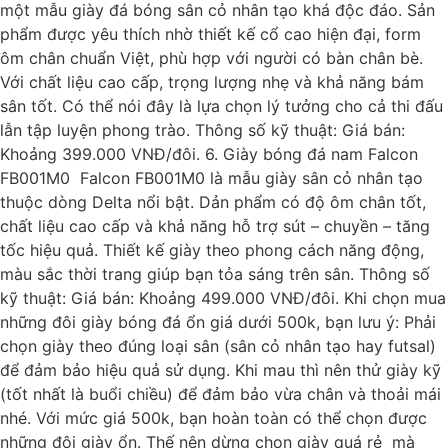
một mẫu giày đá bóng sân cỏ nhân tạo khá độc đáo. Sản
phẩm được yêu thích nhờ thiết kế cổ cao hiện đại, form
ôm chân chuẩn Việt, phù hợp với người có bàn chân bè.
Với chất liệu cao cấp, trọng lượng nhẹ và khả năng bám
sân tốt. Có thể nói đây là lựa chọn lý tưởng cho cả thi đấu
lẫn tập luyện phong trào. Thông số kỹ thuật: Giá bán:
Khoảng 399.000 VNĐ/đôi. 6. Giày bóng đá nam Falcon
FB001M0 Falcon FB001M0 là mẫu giày sân cỏ nhân tạo
thuộc dòng Delta nổi bật. Dản phẩm có độ ôm chân tốt,
chất liệu cao cấp và khả năng hỗ trợ sút – chuyền – tăng
tốc hiệu quả. Thiết kế giày theo phong cách năng động,
màu sắc thời trang giúp bạn tỏa sáng trên sân. Thông số
kỹ thuật: Giá bán: Khoảng 499.000 VNĐ/đôi. Khi chọn mua
những đôi giày bóng đá ổn giá dưới 500k, bạn lưu ý: Phải
chọn giày theo đúng loại sân (sân cỏ nhân tạo hay futsal)
để đảm bảo hiệu quả sử dụng. Khi mau thì nên thử giày kỹ
(tốt nhất là buổi chiều) để đảm bảo vừa chân và thoải mái
nhé. Với mức giá 500k, bạn hoàn toàn có thể chọn được
những đôi giày ổn. Thế nên dừng chọn giày quá rẻ mà