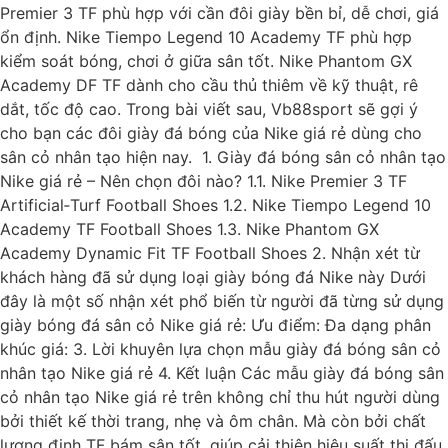
Premier 3 TF phù hợp với cần đôi giày bền bỉ, dễ chơi, giá
ổn định. Nike Tiempo Legend 10 Academy TF phù hợp
kiểm soát bóng, chơi ở giữa sân tốt. Nike Phantom GX
Academy DF TF dành cho cầu thủ thiêm về kỹ thuật, rê
dắt, tốc độ cao. Trong bài viết sau, Vb88sport sẽ gợi ý
cho bạn các đôi giày đá bóng của Nike giá rẻ dùng cho
sân cỏ nhân tạo hiện nay. 1. Giày đá bóng sân cỏ nhân tạo
Nike giá rẻ – Nên chọn đôi nào? 1.1. Nike Premier 3 TF
Artificial‑Turf Football Shoes 1.2. Nike Tiempo Legend 10
Academy TF Football Shoes 1.3. Nike Phantom GX
Academy Dynamic Fit TF Football Shoes 2. Nhận xét từ
khách hàng đã sử dụng loại giày bóng đá Nike này Dưới
đây là một số nhận xét phổ biến từ người đã từng sử dụng
giày bóng đá sân cỏ Nike giá rẻ: Ưu điểm: Đa dạng phân
khúc giá: 3. Lời khuyên lựa chọn mẫu giày đá bóng sân cỏ
nhân tạo Nike giá rẻ 4. Kết luận Các mẫu giày đá bóng sân
cỏ nhân tạo Nike giá rẻ trên không chỉ thu hút người dùng
bởi thiết kế thời trang, nhẹ và ôm chân. Mà còn bởi chất
lượng đinh TF bám sân tốt, giúp cải thiện hiệu suất thi đấu