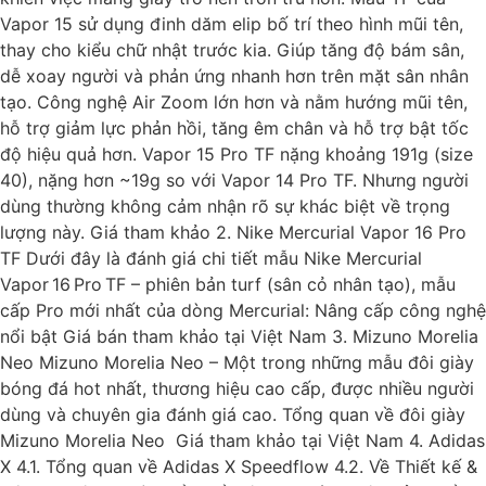
Vapor 15 sử dụng đinh dăm elip bố trí theo hình mũi tên,
thay cho kiểu chữ nhật trước kia. Giúp tăng độ bám sân,
dễ xoay người và phản ứng nhanh hơn trên mặt sân nhân
tạo. Công nghệ Air Zoom lớn hơn và nằm hướng mũi tên,
hỗ trợ giảm lực phản hồi, tăng êm chân và hỗ trợ bật tốc
độ hiệu quả hơn. Vapor 15 Pro TF nặng khoảng 191g (size
40), nặng hơn ~19g so với Vapor 14 Pro TF. Nhưng người
dùng thường không cảm nhận rõ sự khác biệt về trọng
lượng này. Giá tham khảo 2. Nike Mercurial Vapor 16 Pro
TF Dưới đây là đánh giá chi tiết mẫu Nike Mercurial
Vapor 16 Pro TF – phiên bản turf (sân cỏ nhân tạo), mẫu
cấp Pro mới nhất của dòng Mercurial: Nâng cấp công nghệ
nổi bật Giá bán tham khảo tại Việt Nam 3. Mizuno Morelia
Neo Mizuno Morelia Neo – Một trong những mẫu đôi giày
bóng đá hot nhất, thương hiệu cao cấp, được nhiều người
dùng và chuyên gia đánh giá cao. Tổng quan về đôi giày
Mizuno Morelia Neo Giá tham khảo tại Việt Nam 4. Adidas
X 4.1. Tổng quan về Adidas X Speedflow 4.2. Về Thiết kế &