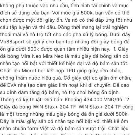
không phụ thuộc vào nhu cầu, tình hình tài chính và mục
đích sử dụng của bạn. Với mức giá 500k, bạn vẫn có thể
chọn được một đôi giày ổn. Và nó có thể đáp ứng tốt nhu
cầu tập luyện và thi đấu. Đồng thời mang lại trải nghiệm
thoải mái và hỗ trợ tốt cho các pha xử lý bóng. Dưới đây
Vb88sport sẽ gợi ý cho bạn top những đôi giày bóng đá
ổn giá dưới 500k được quan tâm nhiều hiện nay. 1. Giày
đá bóng Mira Neo Mira Neo là mẫu giày đá bóng sân cỏ
nhân tạo nổi bật với thiết kế hiện đại và độ bám sân tốt.
Chất liệu Microfiber kết hợp TPU giúp giày bền chắc,
chống thấm nước hiệu quả. Cổ giày dệt co giãn ôm chân,
đế EVA nhẹ tạo cảm giác linh hoạt khi di chuyển. Đế cao
su đinh dăm tăng độ bám, hỗ trợ chơi bóng ổn định.
Thông số kỹ thuật: Giá bán: Khoảng 434.000 VNĐ/đôi. 2.
Giày đá bóng IWIN Stax+ 204 TF IWIN Stax+ 204 TF cũng
là một trong những mẫu giày bóng đá ổn giá dưới 500k.
Đây là mẫu giày sân cỏ nhân tạo nổi bật với thiết kế ôm
chân chuẩn form Việt và độ bám sân vượt trội. Chất liệu