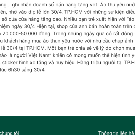
ng… ghi nhận doanh số bán hàng tăng vọt. Áo thu yêu nước
n, nhờ vào dịp lễ lớn 30/4, TP.HCM với những sự kiện diễu
số của cửa hàng tăng cao. Nhiều bạn trẻ xuất hiện với “áo
iệm ngày 30/4 Hiện tại, shop của anh bán hoàn toàn trên 
m 20.000-50.000 đồng. Trong những ngày qua có rất đông 
iều khách hàng mua áo thun yêu nước với nhu cầu chụp ảnh
 lễ 30/4 tại TP.HCM. Một bạn trẻ chia sẻ về lý do chọn mu
ự hào là người Việt Nam” khiến cô mong muốn thể hiện tình
 sticker hình xe tăng và huy hiệu. Hàng triệu người tại TP
 lúc 6h30 sáng 30/4.
chúng tôi
Thông tin liên hệ