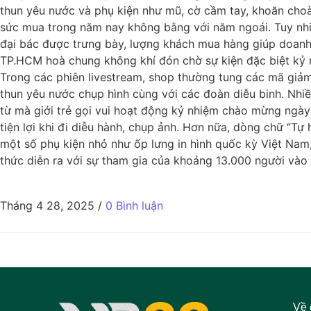
thun yêu nước và phụ kiện như mũ, cờ cầm tay, khoăn choà
sức mua trong năm nay không bằng với năm ngoái. Tuy nhiê
đại bác được trưng bày, lượng khách mua hàng giúp doanh 
TP.HCM hoà chung không khí đón chờ sự kiện đặc biệt kỷ n
Trong các phiên livestream, shop thường tung các mã giả
thun yêu nước chụp hình cùng với các đoàn diễu binh. Nh
từ mà giới trẻ gọi vui hoạt động kỷ nhiệm chào mừng ngày
tiện lợi khi đi diễu hành, chụp ảnh. Hơn nữa, dòng chữ “T
một số phụ kiện nhỏ như ốp lưng in hình quốc kỳ Việt Nam,
thức diễn ra với sự tham gia của khoảng 13.000 người vào
Tháng 4 28, 2025
/
0 Bình luận
Về 