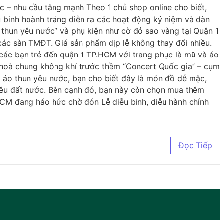
 – nhu cầu tăng mạnh Theo 1 chủ shop online cho biết,
 binh hoành tráng diễn ra các hoạt động kỷ niệm và dàn
 thun yêu nước” và phụ kiện như cờ đỏ sao vàng tại Quận 1
các sàn TMĐT. Giá sản phẩm dịp lễ không thay đổi nhiều.
các bạn trẻ đến quận 1 TP.HCM với trang phục là mũ và áo
 hoà chung không khí trước thềm “Concert Quốc gia” – cụm
a áo thun yêu nước, bạn cho biết đây là món đồ dễ mặc,
 yêu đất nước. Bên cạnh đó, bạn này còn chọn mua thêm
.HCM đang háo hức chờ đón Lễ diễu binh, diễu hành chính
Đọc Tiếp