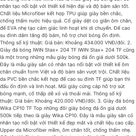
nhân tạo nổi bật với thiết kế hiện đại và độ bám sân tốt.
Chất liệu Microfiber kết hợp TPU giúp giày bền chắc,
chống thấm nước hiệu quả. Cổ giày dệt co giãn ôm chân,
đế EVA nhẹ tạo cảm giác linh hoạt khi di chuyển. Đế cao
su đinh dăm tăng độ bám, hỗ trợ chơi bóng ổn định.
Thông số kỹ thuật: Giá bán: Khoảng 434.000 VNĐ/đôi. 2.
Giày đá bóng IWIN Stax+ 204 TF IWIN Stax+ 204 TF cũng
là một trong những mẫu giày bóng đá ổn giá dưới 500k.
Đây là mẫu giày sân cỏ nhân tạo nổi bật với thiết kế ôm
chân chuẩn form Việt và độ bám sân vượt trội. Chất liệu
da PVC bền chắc kết hợp đế cao su đinh TF giúp bạn thi
đấu ổn định và linh hoạt. Mũi giày cứng cáp hỗ trợ sút
bóng mạnh, cổ thấp dễ xỏ và thoải mái. Thông số kỹ
thuật: Giá bán: Khoảng 420.000 VNĐ/đôi. 3. Giày đá bóng
Wika CP10 TF Top những đôi giày bóng đá ổn giá dưới
500k tiếp theo là giày Wika CP10. Đây là mẫu giày sân cỏ
nhân tạo nổi bật với thiết kế đẹp mắt và chất liệu cao cấp.
Upper da Microfiber mềm, ôm chân tốt, chống thấm nhẹ.