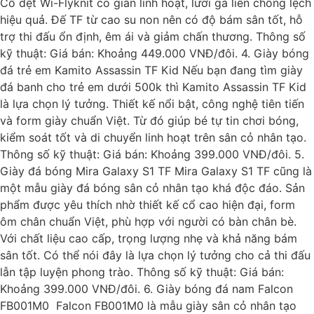
Cổ dệt Wi-Flyknit co giãn linh hoạt, lưỡi gà liền chống lệch
hiệu quả. Đế TF từ cao su non nên có độ bám sân tốt, hỗ
trợ thi đấu ổn định, êm ái và giảm chấn thương. Thông số
kỹ thuật: Giá bán: Khoảng 449.000 VNĐ/đôi. 4. Giày bóng
đá trẻ em Kamito Assassin TF Kid Nếu bạn đang tìm giày
đá banh cho trẻ em dưới 500k thì Kamito Assassin TF Kid
là lựa chọn lý tưởng. Thiết kế nổi bật, công nghệ tiên tiến
và form giày chuẩn Việt. Từ đó giúp bé tự tin chơi bóng,
kiểm soát tốt và di chuyển linh hoạt trên sân cỏ nhân tạo.
Thông số kỹ thuật: Giá bán: Khoảng 399.000 VNĐ/đôi. 5.
Giày đá bóng Mira Galaxy S1 TF Mira Galaxy S1 TF cũng là
một mẫu giày đá bóng sân cỏ nhân tạo khá độc đáo. Sản
phẩm được yêu thích nhờ thiết kế cổ cao hiện đại, form
ôm chân chuẩn Việt, phù hợp với người có bàn chân bè.
Với chất liệu cao cấp, trọng lượng nhẹ và khả năng bám
sân tốt. Có thể nói đây là lựa chọn lý tưởng cho cả thi đấu
lẫn tập luyện phong trào. Thông số kỹ thuật: Giá bán:
Khoảng 399.000 VNĐ/đôi. 6. Giày bóng đá nam Falcon
FB001M0 Falcon FB001M0 là mẫu giày sân cỏ nhân tạo