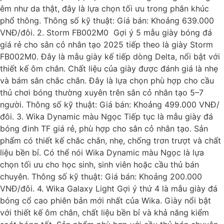
êm như da thật, đây là lựa chọn tối ưu trong phân khúc
phổ thông. Thông số kỹ thuật: Giá bán: Khoảng 639.000
VNĐ/đôi. 2. Storm FB002M0 Gợi ý 5 mẫu giày bóng đá
giá rẻ cho sân cỏ nhân tạo 2025 tiếp theo là giày Storm
FB002M0. Đây là mẫu giày kế tiếp dòng Delta, nổi bật với
thiết kế ôm chân. Chất liệu của giày được đánh giá là nhẹ
và bám sân chắc chắn. Đây là lựa chọn phù hợp cho cầu
thủ chơi bóng thường xuyên trên sân cỏ nhân tạo 5–7
người. Thông số kỹ thuật: Giá bán: Khoảng 499.000 VNĐ/
đôi. 3. Wika Dynamic màu Ngọc Tiếp tục là mẫu giày đá
bóng đinh TF giá rẻ, phù hợp cho sân cỏ nhân tạo. Sản
phẩm có thiết kế chắc chắn, nhẹ, chống trơn trượt và chất
liệu bền bỉ. Có thể nói Wika Dynamic màu Ngọc là lựa
chọn tối ưu cho học sinh, sinh viên hoặc cầu thủ bán
chuyên. Thông số kỹ thuật: Giá bán: Khoảng 200.000
VNĐ/đôi. 4. Wika Galaxy Light Gợi ý thứ 4 là mẫu giày đá
bóng cổ cao phiên bản mới nhất của Wika. Giày nổi bật
với thiết kế ôm chân, chất liệu bền bỉ và khả năng kiểm