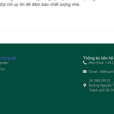
 địa chỉ uy tín để đảm bảo chất lượng nhé.
chúng tôi
Thông tin liên hệ
 phẩm
Điện thoại: +84
 Tức
Email:
vb88spor
Số 396/135/12
Đường Nguyễn T
Thành phố Hồ Ch