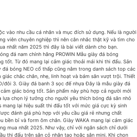
ộc vào nhu cầu cá nhân và mục đích sử dụng. Nếu là người
g viên chuyên nghiệp thì nên cân nhắc thật kỹ và tìm cho
a nhất năm 2025 thì đây là bài viết dành cho bạn.
ày bóng đá nam chính hãng PROWIN Mẫu giày đá bóng
tốt. Từ đó mang lại cảm giác thoải mái khi thi đấu. Sản
ày đá bóng NEO cổ thấp cũng nằm trong danh sách top các
ác chắc chân, nhẹ, linh hoạt và bám sân vượt trội. Thiết
NĐ/đôi 3. Giày đá banh 3 sọc đế nhựa Đây là mẫu giày đá
ẹ, cảm giác bóng tốt. Sản phẩm này phù hợp cả người mới
à lựa chọn lý tưởng cho người yêu thích bóng đá sân nhỏ
s mang lại hiệu suất thi đấu tốt với mức giá cực kỳ sinh
ợc đánh giá phù hợp với yêu cầu giá rẻ nhưng chất
liệu bền bỉ và form ôm chân. Giày WAKA mang lại cảm giác
ng mua nhất 2025. Như vậy, chỉ với ngân sách chỉ dưới
u thi đấu trên sân cỏ nhân tạo hoặc sân mini. Khi chọn