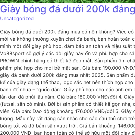
Giày bóng đá dưới 200k đán
Uncategorized
Giày bóng đá dưới 200k đáng mua có nên không? Việc có n
mới và không thường xuyên chơi đá banh, bạn hoàn toàn có
mình một đôi giày phù hợp, đảm bảo an toàn và hiệu suất 
Vb88sport sẽ gợi ý các đôi giày này ổn và phù hợp cho s
PROWIN chính hãng có thiết kế đẹp mắt. Sản phẩm ôm chân 
phẩm phù hợp cho mọi bề mặt sân. Giá bán: 190.000 VNĐ/
giày đá banh dưới 200k đáng mua nhất 2025. Sản phẩm được
kế của giày dạng thể thao, logo sắc nét nên thích hợp ch
banh đế nhựa – “quốc dân”. Giày phù hợp cho các anh em c
lẫn dân đá phủi lâu năm. Giá bán: 180.000 VNĐ/đôi 4. Giày
(futsal, sân cỏ mini). Bởi bì sản phẩm có thiết kế gọn nhẹ,
viên. Giá bán: Dao động khoảng 176.000 VNĐ/đôi 5. Giày
lượng. Mẫu này rất đáng cân nhắc cho các cầu thủ chơi tr
bóng tốt và độ bám sân vượt trội. Giá bán khoảng: 146.00
200.000 VNĐ, bạn hoàn toàn có thể sở hữu một đôi giày đá