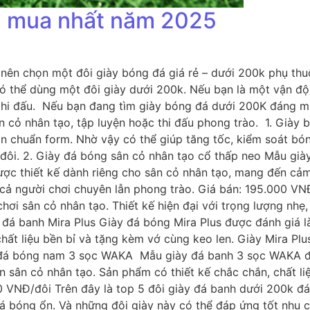
g mua nhất năm 2025
ên chọn một đôi giày bóng đá giá rẻ – dưới 200k phụ thu
 thể dùng một đôi giày dưới 200k. Nếu bạn là một vận độn
thi đấu. Nếu bạn đang tìm giày bóng đá dưới 200K đáng mu
ân cỏ nhân tạo, tập luyện hoặc thi đấu phong trào. 1. Gi
chuẩn form. Nhờ vậy có thể giúp tăng tốc, kiểm soát bóng 
đôi. 2. Giày đá bóng sân cỏ nhân tạo cổ thấp neo Mẫu gi
 thiết kế dành riêng cho sân cỏ nhân tạo, mang đến cảm gi
o cả người chơi chuyên lẫn phong trào. Giá bán: 195.000 V
hơi sân cỏ nhân tạo. Thiết kế hiện đại với trọng lượng nh
 đá banh Mira Plus Giày đá bóng Mira Plus được đánh giá l
 chất liệu bền bỉ và tặng kèm vớ cùng keo len. Giày Mira Plu
 đá bóng nam 3 sọc WAKA Mẫu giày đá banh 3 sọc WAKA đư
ên sân cỏ nhân tạo. Sản phẩm có thiết kế chắc chắn, chất 
0 VNĐ/đôi Trên đây là top 5 đôi giày đá banh dưới 200k đá
 bóng ổn. Và những đôi giày này có thể đáp ứng tốt nhu cầ