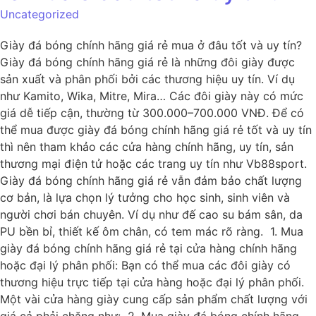
Uncategorized
Giày đá bóng chính hãng giá rẻ mua ở đâu tốt và uy tín?
Giày đá bóng chính hãng giá rẻ là những đôi giày được
sản xuất và phân phối bởi các thương hiệu uy tín. Ví dụ
như Kamito, Wika, Mitre, Mira… Các đôi giày này có mức
giá dễ tiếp cận, thường từ 300.000–700.000 VNĐ. Để có
thể mua được giày đá bóng chính hãng giá rẻ tốt và uy tín
thì nên tham khảo các cửa hàng chính hãng, uy tín, sản
thương mại điện tử hoặc các trang uy tín như Vb88sport.
Giày đá bóng chính hãng giá rẻ vẫn đảm bảo chất lượng
cơ bản, là lựa chọn lý tưởng cho học sinh, sinh viên và
người chơi bán chuyên. Ví dụ như đế cao su bám sân, da
PU bền bỉ, thiết kế ôm chân, có tem mác rõ ràng. 1. Mua
giày đá bóng chính hãng giá rẻ tại cửa hàng chính hãng
hoặc đại lý phân phối: Bạn có thể mua các đôi giày có
thương hiệu trực tiếp tại cửa hàng hoặc đại lý phân phối.
Một vài cửa hàng giày cung cấp sản phẩm chất lượng với
giá cả phải chăng như: 2. Mua giày đá bóng chính hãng