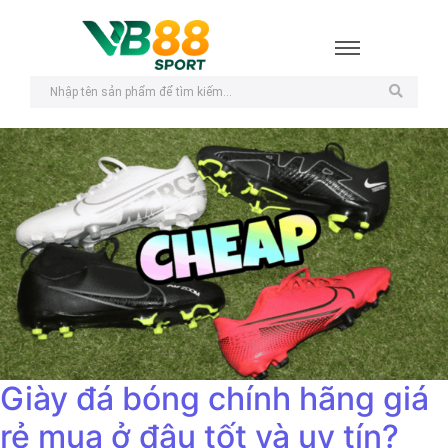
Giày đá bóng chính hãng giá
rẻ mua ở đâu tốt và uy tín?