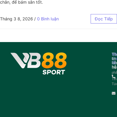
chân, đế bám sân tốt.
Tháng 3 8, 2026
/
0 Bình luận
Đọc Tiếp
Về
Th
ch
tin
tôi
liê
hệ
Sả
ph
Tin
Tứ