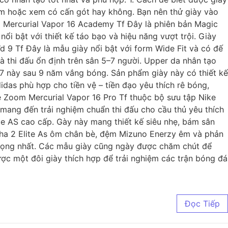
 ôm hoặc xem có cấn gót hay không. Bạn nên thử giày vào
m Mercurial Vapor 16 Academy Tf Đây là phiên bản Magic
 bật với thiết kế táo bạo và hiệu năng vượt trội. Giày
d 9 Tf Đây là mẫu giày nổi bật với form Wide Fit và có đế
à thi đấu ổn định trên sân 5–7 người. Upper da nhân tạo
7 này sau 9 năm vắng bóng. Sản phẩm giày này có thiết kế
das phù hợp cho tiền vệ – tiền đạo yêu thích rê bóng,
ke Zoom Mercurial Vapor 16 Pro Tf thuộc bộ sưu tập Nike
 mang đến trải nghiệm chuẩn thi đấu cho cầu thủ yêu thích
ite AS cao cấp. Gày này mang thiết kế siêu nhẹ, bám sân
Alpha 2 Elite As ôm chân bè, đệm Mizuno Enerzy êm và phản
trọng nhất. Các mẫu giày cũng ngày được chăm chút để
ợc một đôi giày thích hợp để trải nghiệm các trận bóng đá
Đọc Tiếp