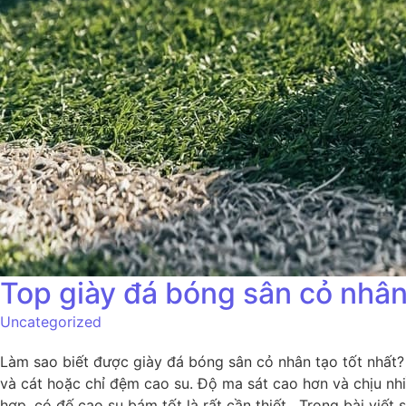
Top giày đá bóng sân cỏ nhân 
Uncategorized
Làm sao biết được giày đá bóng sân cỏ nhân tạo tốt nhất?
và cát hoặc chỉ đệm cao su. Độ ma sát cao hơn và chịu nhiề
hợp, có đế cao su bám tốt là rất cần thiết. Trong bài viết