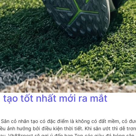
tạo tốt nhất mới ra mắt
 Sân cỏ nhân tạo có đặc điểm là không có đất mềm, cỏ được
u ảnh hưởng bởi điều kiện thời tiết. Khi sân ướt thì dễ trơ
 sau, Vb88sport sẽ gợi ý đến bạn Top các giày đá bóng sân 