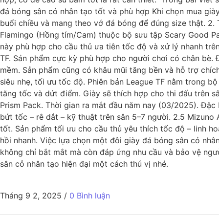
đá bóng sân cỏ nhân tạo tốt và phù hợp Khi chọn mua giày
buổi chiều và mang theo vớ đá bóng để đúng size thật. 2.
Flamingo (Hồng tím/Cam) thuộc bộ sưu tập Scary Good Pack
này phù hợp cho cầu thủ ưa tiên tốc độ và xử lý nhanh trên
TF. Sản phẩm cực kỳ phù hợp cho người chơi có chân bè. Đ
mềm. Sản phẩm cũng có khâu mũi tăng bền và hỗ trợ chích 
siêu nhẹ, tối ưu tốc độ. Phiên bản League TF nằm trong bộ
tăng tốc và dứt điểm. Giày sẽ thích hợp cho thi đấu trên 
Prism Pack. Thời gian ra mắt đầu năm nay (03/2025). Đặc b
bứt tốc – rê dắt – kỹ thuật trên sân 5–7 người. 2.5 Mizuno
tốt. Sản phẩm tối ưu cho cầu thủ yêu thích tốc độ – linh 
hồi nhanh. Việc lựa chọn một đôi giày đá bóng sân cỏ nhâ
không chỉ bắt mắt mà còn đáp ứng nhu cầu và bảo vệ người
sân cỏ nhân tạo hiện đại một cách thú vị nhé.
Tháng 9 2, 2025
/
0 Bình luận