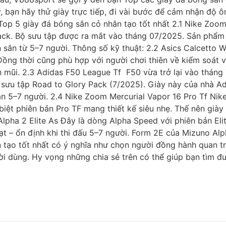
, bạn hãy thử giày trực tiếp, đi vài bước để cảm nhận độ
 Top 5 giày đá bóng sân cỏ nhân tạo tốt nhất 2.1 Nike Zoo
. Bộ sưu tập được ra mắt vào tháng 07/2025. Sản phẩm nổi
 sân từ 5–7 người. Thông số kỹ thuật: 2.2 Asics Calcetto W
ồng thời cũng phù hợp với người chơi thiên về kiểm soát v
mũi. 2.3 Adidas F50 League Tf F50 vừa trở lại vào tháng 
 sưu tập Road to Glory Pack (7/2025). Giày này của nhà Adi
sân 5–7 người. 2.4 Nike Zoom Mercurial Vapor 16 Pro Tf Ni
iệt phiên bản Pro TF mang thiết kế siêu nhẹ. Thế nên giày
 Alpha 2 Elite As Đây là dòng Alpha Speed với phiên bản El
hoạt – ổn định khi thi đấu 5–7 người. Form 2E của Mizuno 
n tạo tốt nhất có ý nghĩa như chọn người đồng hành quan 
 dùng. Hy vọng những chia sẻ trên có thể giúp bạn tìm đư