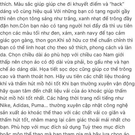
thích. Màu sắc giúp giúp che đi khuyết điểm và “hack”
dáng vô cùng hiệu quả Với những bạn có tạng người gầy
thì nên chọn tông sáng như trắng, xanh nhạt để trông đầy
đặn hơn.Còn bạn nào có tạng người hơi đẩy đà thì ưu tiên
chọn các màu tối như đen, xám, xanh navy để tạo cảm
giác gọn gàng, thon gọn.Khi sở hữu cơ thể chuẩn chỉnh thì
bạn có thể linh hoạt chọ theo sở thích, phong cách và làn
da. Chọn chiều dài áo phù hợp với chiều cao Nam giới
thấp nên chọn áo có độ dài vừa phải, bo gấu nhẹ và hạn
chế áo dáng dài. Họa tiết sọc dọc cũng giúp cơ thể trông
cao và thanh thoát hơn. Hãy ưu tiên các chất liệu thoáng
khí và thấm hút mồ hôi tốt Khi bạn thường xuyên vận động
hãy quan tâm đến chất liệu vải của áo khoác giúp thấm
hút mồ hôi tốt nhất. Các hãng thời trang nổi tiếng như
Nike, Adidas, Puma… thường xuyên cập nhật công nghệ
sản xuất áo khoác thể thao với các chất vải co giãn và
thấm hút tốt, nhằm mang lại cảm giác thoải mái nhất cho
bạn. Phù hợp với mục đích sử dụng Tuỳ theo mục đích
hoặc môn thể thao mà bạn tham gia mà hãy lựa chọn áo