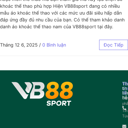
khoác thể thao phù hợp Hiện VB88sport đang có nhiều
mẫu áo khoác thể thao với các mức ưu đãi siêu hấp dẫn
đáp ứng đầy đủ nhu cầu của bạn. Có thể tham khảo danh
danh áo khoác thể thao nam của VB88sport tại đây.
Tháng 12 6, 2025
/
0 Bình luận
Đọc Tiếp
Về
Th
ch
tin
tôi
liê
hệ
Sả
ph
Tin
Tứ