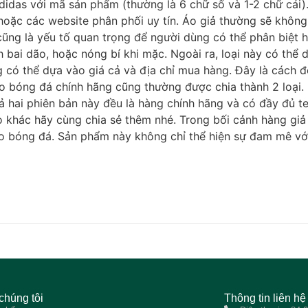
Adidas với mã sản phẩm (thường là 6 chữ số và 1-2 chữ cái
oặc các website phân phối uy tín. Áo giả thường sẽ không
ng là yếu tố quan trọng để người dùng có thể phân biệt hàn
h bai dão, hoặc nóng bí khi mặc. Ngoài ra, loại này có thể 
có thể dựa vào giá cả và địa chỉ mua hàng. Đây là cách đơ
áo bóng đá chính hãng cũng thường được chia thành 2 loại. L
ả hai phiên bản này đều là hàng chính hãng và có đầy đủ t
khác hãy cùng chia sẻ thêm nhé. Trong bối cảnh hàng giả t
 bóng đá. Sản phẩm này không chỉ thể hiện sự đam mê với 
chúng tôi
Thông tin liên hệ