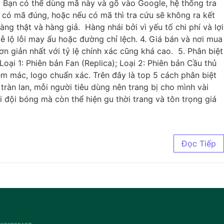
). Bạn có thể dùng mã này và gõ vào Google, hệ thống tra
 có mã đúng, hoặc nếu có mã thì tra cứu sẽ không ra kết
g thật và hàng giả. Hàng nhái bởi vì yếu tố chi phí và lợi
dễ lộ lỗi may ẩu hoặc đường chỉ lệch. 4. Giá bán và nơi mua
n giản nhất với tỷ lệ chính xác cũng khá cao. 5. Phân biệt
oại 1: Phiên bản Fan (Replica); Loại 2: Phiên bản Cầu thủ
em mác, logo chuẩn xác. Trên đây là top 5 cách phân biệt
ràn lan, mỗi người tiêu dùng nên trang bị cho mình vài
đội bóng mà còn thể hiện gu thời trang và tôn trọng giá
Đọc Tiếp