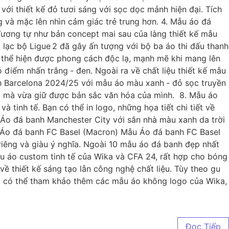
i thiết kế đỏ tươi sáng với sọc dọc mảnh hiện đại. Tích
 và mặc lên nhìn cảm giác trẻ trung hơn. 4. Mẫu áo đá
. Tương tự như bản concept mai sau của làng thiết kế mẫu
 lạc bộ Ligue 2 đã gây ấn tượng với bộ ba áo thi đấu thanh
d thể hiện được phong cách độc lạ, mạnh mẽ khi mang lên
iểm nhấn trắng ‑ đen. Ngoài ra về chất liệu thiết kế mẫu
nh Barcelona 2024/25 với mẫu áo màu xanh ‑ đỏ sọc truyền
ọng mà vừa giữ được bản sắc văn hóa của mình. 8. Mẫu áo
tinh tế. Bạn có thể in logo, những họa tiết chi tiết về
Áo đá banh Manchester City với sân nhà màu xanh da trời
. Áo đá banh FC Basel (Macron) Mẫu Áo đá banh FC Basel
 riêng và giàu ý nghĩa. Ngoài 10 mẫu áo đá banh đẹp nhất
mẫu áo custom tinh tế của Wika và CFA 24, rất hợp cho bóng
ề thiết kế sáng tạo lẫn công nghệ chất liệu. Tùy theo gu
g, có thể tham khảo thêm các mẫu áo không logo của Wika,
Đọc Tiếp