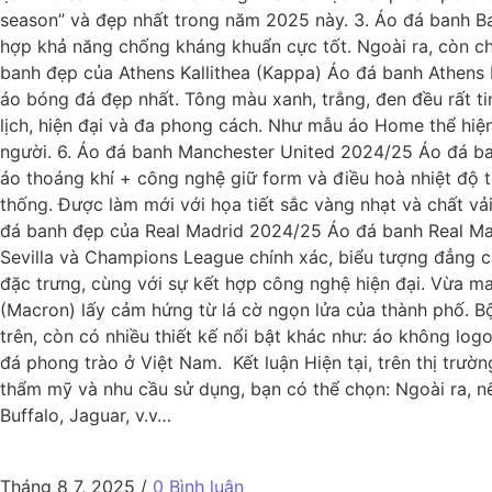
season” và đẹp nhất trong năm 2025 này. 3. Áo đá banh B
hợp khả năng chống kháng khuẩn cực tốt. Ngoài ra, còn chố
banh đẹp của Athens Kallithea (Kappa) Áo đá banh Athens K
áo bóng đá đẹp nhất. Tông màu xanh, trắng, đen đều rất ti
lịch, hiện đại và đa phong cách. Như mẫu áo Home thể hiệ
người. 6. Áo đá banh Manchester United 2024/25 Áo đá ban
áo thoáng khí + công nghệ giữ form và điều hoà nhiệt độ
thống. Được làm mới với họa tiết sắc vàng nhạt và chất v
đá banh đẹp của Real Madrid 2024/25 Áo đá banh Real Madrid
Sevilla và Champions League chính xác, biểu tượng đẳng 
đặc trưng, cùng với sự kết hợp công nghệ hiện đại. Vừa 
(Macron) lấy cảm hứng từ lá cờ ngọn lửa của thành phố. Bộ
trên, còn có nhiều thiết kế nổi bật khác như: áo không lo
đá phong trào ở Việt Nam. Kết luận Hiện tại, trên thị trư
thẩm mỹ và nhu cầu sử dụng, bạn có thể chọn: Ngoài ra, n
Buffalo, Jaguar, v.v…
Tháng 8 7, 2025
/
0 Bình luận