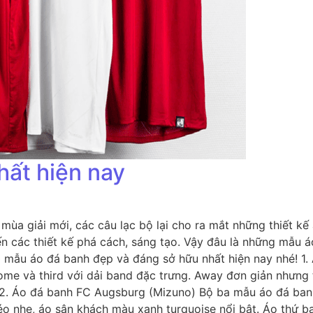
hất hiện nay
mùa giải mới, các câu lạc bộ lại cho ra mắt những thiết k
ến các thiết kế phá cách, sáng tạo. Vậy đâu là những mẫu
0 mẫu áo đá banh đẹp và đáng sở hữu nhất hiện nay nhé! 
me và third với dải band đặc trưng. Away đơn giản nhưng tin
 2. Áo đá banh FC Augsburg (Mizuno) Bộ ba mẫu áo đá banh
 chéo nhẹ, áo sân khách màu xanh turquoise nổi bật. Áo thứ 