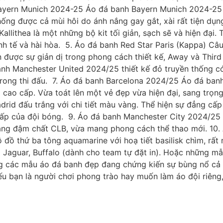
ayern Munich 2024-25 Áo đá banh Bayern Munich 2024-25 vớ
ng được cả mùi hôi do ánh nắng gay gắt, xài rất tiện dụng
allithea là một những bộ kit tối giản, sạch sẽ và hiện đại
nh tế và hài hòa. 5. Áo đá banh Red Star Paris (Kappa) Câu
n được sự giản dị trong phong cách thiết kế, Away và Thir
h Manchester United 2024/25 thiết kế đỏ truyền thống có đ
 trong thi đấu. 7. Áo đá banh Barcelona 2024/25 Áo đá ba
ải cao cấp. Vừa toát lên một vẻ đẹp vừa hiện đại, sang tr
 đấu trắng với chi tiết màu vàng. Thể hiện sự đẳng cấp và 
cấp của đội bóng. 9. Áo đá banh Manchester City 2024/25 
mang đậm chất CLB, vừa mang phong cách thể thao mới. 10
 đồ thứ ba tông aquamarine với hoạ tiết basilisk chìm, rất
go Jaguar, Buffalo (dành cho team tự đặt in). Hoặc những 
ờng các mẫu áo đá banh đẹp đang chứng kiến sự bùng nổ cả v
ếu bạn là người chơi phong trào hay muốn làm áo đội riên