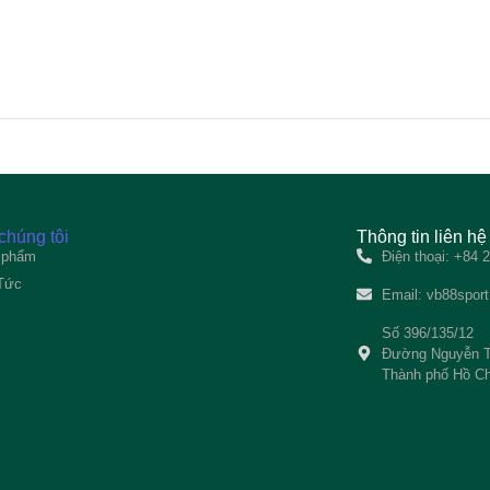
chúng tôi
Thông tin liên hệ
 phẩm
Điện thoại: +84
 Tức
Email:
vb88spor
Số 396/135/12
Đường Nguyễn T
Thành phố Hồ Ch