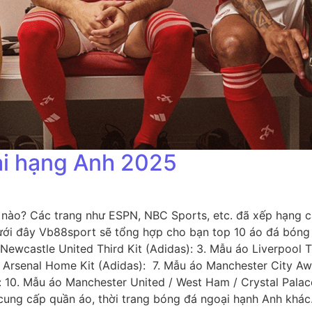
ại hạng Anh 2025
ào? Các trang như ESPN, NBC Sports, etc. đã xếp hạng cá
. Dưới đây Vb88sport sẽ tổng hợp cho bạn top 10 áo đá bó
 Newcastle United Third Kit (Adidas): 3. Mẫu áo Liverpool 
 Arsenal Home Kit (Adidas): 7. Mẫu áo Manchester City Aw
: 10. Mẫu áo Manchester United / West Ham / Crystal Pala
u cung cấp quần áo, thời trang bóng đá ngoại hạnh Anh khá