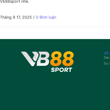
Vb88sport nhé.
Tháng 9 17, 2025
/
0 Bình luận
Về 
Sản
Tin