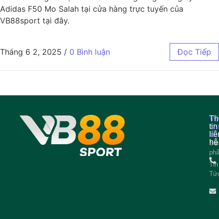
Adidas F50 Mo Salah tại cửa hàng trực tuyến của
VB88sport tại đây.
Tháng 6 2, 2025
/
0 Bình luận
Đọc Tiếp
Về
Th
ch
tin
tôi
liê
hệ
Sả
ph
Tin
Tứ