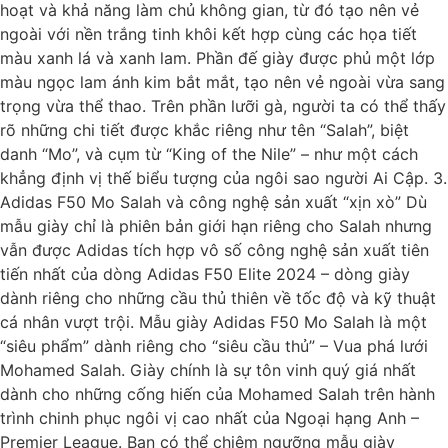
hoạt và khả năng làm chủ không gian, từ đó tạo nên vẻ
ngoài với nền trắng tinh khôi kết hợp cùng các họa tiết
màu xanh lá và xanh lam. Phần đế giày được phủ một lớp
màu ngọc lam ánh kim bắt mắt, tạo nên vẻ ngoài vừa sang
trọng vừa thể thao. Trên phần lưỡi gà, người ta có thể thấy
rõ những chi tiết được khắc riêng như tên “Salah”, biệt
danh “Mo”, và cụm từ “King of the Nile” – như một cách
khẳng định vị thế biểu tượng của ngôi sao người Ai Cập. 3.
Adidas F50 Mo Salah và công nghệ sản xuất “xịn xò” Dù
mẫu giày chỉ là phiên bản giới hạn riêng cho Salah nhưng
vẫn được Adidas tích hợp vô số công nghệ sản xuất tiên
tiến nhất của dòng Adidas F50 Elite 2024 – dòng giày
dành riêng cho những cầu thủ thiên về tốc độ và kỹ thuật
cá nhân vượt trội. Mẫu giày Adidas F50 Mo Salah là một
“siêu phẩm” dành riêng cho “siêu cầu thủ” – Vua phá lưới
Mohamed Salah. Giày chính là sự tôn vinh quý giá nhất
dành cho những cống hiến của Mohamed Salah trên hành
trình chinh phục ngôi vị cao nhất của Ngoại hạng Anh –
Premier League. Bạn có thể chiêm ngưỡng mẫu giày