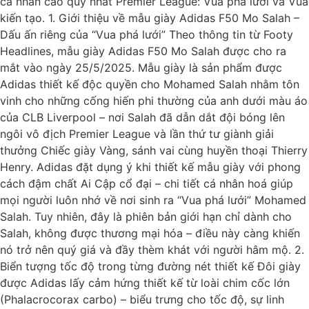
cá nhân cao quý nhất Premier League: Vua phá lưới và Vua
kiến tạo. 1. Giới thiệu về mẫu giày Adidas F50 Mo Salah –
Dấu ấn riêng của “Vua phá lưới” Theo thông tin từ Footy
Headlines, mẫu giày Adidas F50 Mo Salah được cho ra
mắt vào ngày 25/5/2025. Mẫu giày là sản phẩm được
Adidas thiết kế độc quyền cho Mohamed Salah nhằm tôn
vinh cho những cống hiến phi thường của anh dưới màu áo
của CLB Liverpool – nơi Salah đã dẫn dắt đội bóng lên
ngôi vô địch Premier League và lần thứ tư giành giải
thưởng Chiếc giày Vàng, sánh vai cùng huyền thoại Thierry
Henry. Adidas đặt dụng ý khi thiết kế mẫu giày với phong
cách đậm chất Ai Cập cổ đại – chi tiết cá nhân hoá giúp
mọi người luôn nhớ về nơi sinh ra “Vua phá lưới” Mohamed
Salah. Tuy nhiên, đây là phiên bản giới hạn chỉ dành cho
Salah, không được thương mại hóa – điều này càng khiến
nó trở nên quý giá và đầy thèm khát với người hâm mộ. 2.
Biển tượng tốc độ trong từng đường nét thiết kế Đôi giày
được Adidas lấy cảm hứng thiết kế từ loài chim cốc lớn
(Phalacrocorax carbo) – biểu trưng cho tốc độ, sự linh