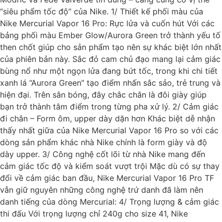
“siêu phẩm tốc độ” của Nike. 1/ Thiết kế phối màu của
Nike Mercurial Vapor 16 Pro: Rực lửa và cuốn hút Với các
bảng phối màu Ember Glow/Aurora Green trở thành yếu tố
then chốt giúp cho sản phẩm tạo nên sự khác biệt lớn nhất
của phiên bản này. Sắc đỏ cam chủ đạo mang lại cảm giác
bùng nổ như một ngọn lửa đang bứt tốc, trong khi chi tiết
xanh lá “Aurora Green” tạo điểm nhấn sắc sảo, trẻ trung và
hiện đại. Trên sân bóng, đây chắc chắn là đôi giày giúp
bạn trở thành tâm điểm trong từng pha xử lý. 2/ Cảm giác
đi chân – Form ôm, upper dày dặn hơn Khác biệt dễ nhận
thấy nhất giữa của Nike Mercurial Vapor 16 Pro so với các
dòng sản phẩm khác nhà Nike chính là form giày và độ
dày upper. 3/ Công nghệ cốt lõi từ nhà Nike mang đến
cảm giác tốc độ và kiểm soát vượt trội Mặc dù có sự thay
đổi về cảm giác ban đầu, Nike Mercurial Vapor 16 Pro TF
vẫn giữ nguyên những công nghệ trứ danh đã làm nên
danh tiếng của dòng Mercurial: 4/ Trọng lượng & cảm giác
thi đấu Với trọng lượng chỉ 240g cho size 41, Nike