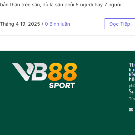
bản thân trên sân, dù là sân phủi 5 người hay 7 người.
Tháng 4 19, 2025
/
0 Bình luận
Đọc Tiếp
Về
Th
ch
tin
tôi
liê
hệ
Sả
ph
Tin
Tứ