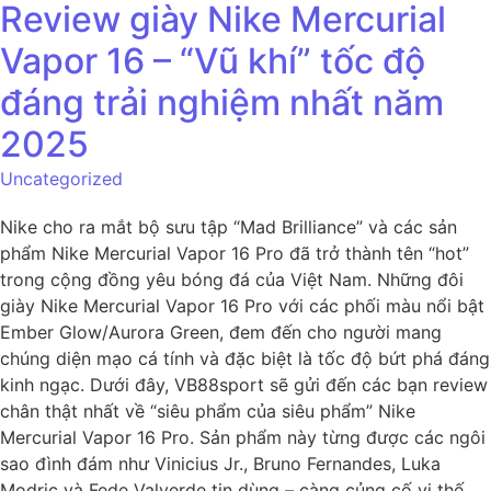
Review giày Nike Mercurial
Vapor 16 – “Vũ khí” tốc độ
đáng trải nghiệm nhất năm
2025
Uncategorized
Nike cho ra mắt bộ sưu tập “Mad Brilliance” và các sản
phẩm Nike Mercurial Vapor 16 Pro đã trở thành tên “hot”
trong cộng đồng yêu bóng đá của Việt Nam. Những đôi
giày Nike Mercurial Vapor 16 Pro với các phối màu nổi bật
Ember Glow/Aurora Green, đem đến cho người mang
chúng diện mạo cá tính và đặc biệt là tốc độ bứt phá đáng
kinh ngạc. Dưới đây, VB88sport sẽ gửi đến các bạn review
chân thật nhất về “siêu phẩm của siêu phẩm” Nike
Mercurial Vapor 16 Pro. Sản phẩm này từng được các ngôi
sao đình đám như Vinicius Jr., Bruno Fernandes, Luka
Modric và Fede Valverde tin dùng – càng củng cố vị thế