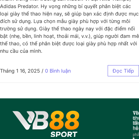
Adidas Predator. Hy vọng những bí quyết phân biệt các
loại giày thể thao hiện nay, sẽ giúp bạn xác định được mục
đích sử dụng. Lựa chọn mẫu giày phù hợp với từng môi
trường sử dụng. Giày thể thao ngày nay với đặc điểm nổi
bật (nhẹ, bền, linh hoạt, thoải mái, v.v.), giúp người đam mê
thể thao, có thể phân biệt được loại giày phù hợp nhất với
nhu cầu của mình.
Tháng 1 16, 2025
/
0 Bình luận
Đọc Tiếp
Về
Th
ch
tin
tôi
liê
hệ
Sả
ph