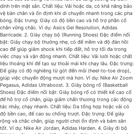
dính trên mặt sân. Chất liệu: Vải hoặc da, có khả năng bảo
vệ bàn chân và ổn định khi di chuyển nhanh trong các pha
bóng. Đặc trưng: Giày có độ bền cao và hỗ trợ phần cổ
chân vững chắc. Ví dụ: Asics Gel Resolution, Adidas
Barricade. 2. Giày chạy bộ (Running Shoes) Đặc điểm nổi
bật: Giày chạy bộ thường nhẹ, có đế mềm và độ đàn hồi
cao để giúp giảm shock khi tiếp đất, hỗ trợ tối đa trong
việc chạy và vận động nhanh. Chất liệu: Vải lưới hoặc chất
liệu thoáng khí để tạo sự thoải mái khi chạy lâu. Đặc trưng:
Đế giày có độ nghiêng từ gót đến mũi (heel-to-toe drop),
giúp việc chuyển động mượt mà hơn. Ví dụ: Nike Air Zoom
Pegasus, Adidas Ultraboost. 3. Giày bóng rổ (Basketball
Shoes) Đặc điểm nổi bật: Giày bóng rổ có thiết kế cao cổ
để hỗ trợ cổ chân, giúp giảm chấn thương trong các động
tác nhảy, chạy nhanh. Chất liệu: Da tổng hợp hoặc vải có
độ bền cao, đế cao su chống trượt. Đặc trưng: Đế giày
rộng và chắc chắn, giúp người chơi ổn định và bám sân
tốt. Ví dụ: Nike Air Jordan, Adidas Harden. 4. Giày đi bộ