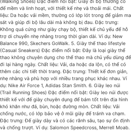
(Walking Shoes) Đặc điểm nổi bật: Giày đi bộ thường có
đế mềm và linh hoạt, với thiết kế nhẹ và thoải mái. Chất
liệu: Da hoặc vải mềm, thường có lớp lót trong để giảm ma
sát và giúp đi bộ lâu dài mà không bị đau. Đặc trưng:
Không quá cứng như giày chạy bộ, thiết kế chủ yếu để hỗ
trợ di chuyển nhẹ nhàng trong thời gian dài. Ví dụ: New
Balance 990, Skechers GoWalk. 5. Giày thể thao lifestyle
(Casual Sneakers) Đặc điểm nổi bật: Đây là loại giày thể
thao không chuyên dụng cho thể thao mà chủ yếu dùng để
đi lại hàng ngày. Chất liệu: Vải, da hoặc da lộn, có thể có
thêm các chi tiết thời trang. Đặc trưng: Thiết kế đơn giản,
nhẹ nhàng và phù hợp với nhiều trang phục khác nhau. Ví
dụ: Nike Air Force 1, Adidas Stan Smith. 6. Giày leo núi
(Trail Running Shoes) Đặc điểm nổi bật: Giày leo núi được
thiết kế với đế giày chuyên dụng để bám tốt trên địa hình
khó khăn như đá, bùn, hoặc đường mòn. Chất liệu: Vải
chống nước, có lớp bảo vệ ở mũi giày để tránh va chạm.
Đặc trưng: Đế giày dày và có các rãnh sâu, tạo sự ổn định
và chống trượt. Ví dụ: Salomon Speedcross, Merrell Moab.