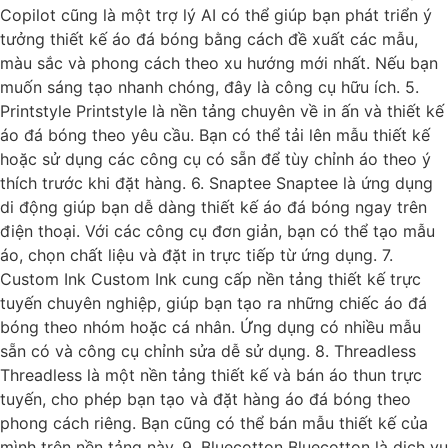
Copilot cũng là một trợ lý AI có thể giúp bạn phát triển ý
tưởng thiết kế áo đá bóng bằng cách đề xuất các mẫu,
màu sắc và phong cách theo xu hướng mới nhất. Nếu bạn
muốn sáng tạo nhanh chóng, đây là công cụ hữu ích. 5.
Printstyle Printstyle là nền tảng chuyên về in ấn và thiết kế
áo đá bóng theo yêu cầu. Bạn có thể tải lên mẫu thiết kế
hoặc sử dụng các công cụ có sẵn để tùy chỉnh áo theo ý
thích trước khi đặt hàng. 6. Snaptee Snaptee là ứng dụng
di động giúp bạn dễ dàng thiết kế áo đá bóng ngay trên
điện thoại. Với các công cụ đơn giản, bạn có thể tạo mẫu
áo, chọn chất liệu và đặt in trực tiếp từ ứng dụng. 7.
Custom Ink Custom Ink cung cấp nền tảng thiết kế trực
tuyến chuyên nghiệp, giúp bạn tạo ra những chiếc áo đá
bóng theo nhóm hoặc cá nhân. Ứng dụng có nhiều mẫu
sẵn có và công cụ chỉnh sửa dễ sử dụng. 8. Threadless
Threadless là một nền tảng thiết kế và bán áo thun trực
tuyến, cho phép bạn tạo và đặt hàng áo đá bóng theo
phong cách riêng. Bạn cũng có thể bán mẫu thiết kế của
mình trên nền tảng này. 9. Bluecotton Bluecotton là dịch vụ