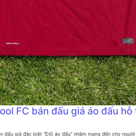
ool FC bán đấu giá áo đấu hỗ 
iện đấu giá đặc biệt “Đổi áo đấu” nhằm mang đến cho ngườ