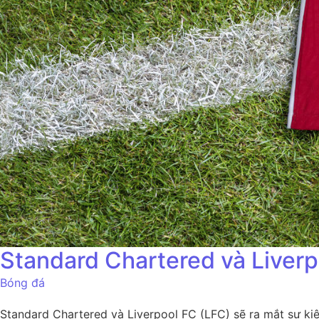
Standard Chartered và Liverp
Bóng đá
Standard Chartered và Liverpool FC (LFC) sẽ ra mắt sự k