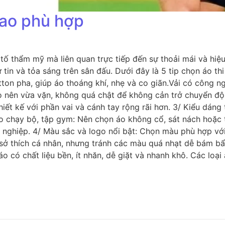
hao phù hợp
tố thẩm mỹ mà liên quan trực tiếp đến sự thoải mái và hiệu 
in và tỏa sáng trên sân đấu. Dưới đây là 5 tip chọn áo thi
ton pha, giúp áo thoáng khí, nhẹ và co giãn.Vải có công n
 Áo nên vừa vặn, không quá chật để không cản trở chuyển 
iết kế với phần vai và cánh tay rộng rãi hơn. 3/ Kiểu dáng
. Áo chạy bộ, tập gym: Nên chọn áo không cổ, sát nách hoặc
n nghiệp. 4/ Màu sắc và logo nổi bật: Chọn màu phù hợp với
 thích cá nhân, nhưng tránh các màu quá nhạt dễ bám bẩn.I
có chất liệu bền, ít nhăn, dễ giặt và nhanh khô. Các loại 