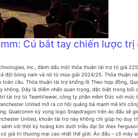
m: Cú bắt tay chiến lược trị 
ologies, Inc., đánh dấu một thỏa thuận tài trợ trị giá 2
 cả đội bóng nam và nữ từ mùa giải 2024/25. Thỏa thuận n
toàn cầu. Thỏa thuận tài trợ khổng lồ Theo hợp đồng, Qua
không. Đây là điểm nhấn quan trọng, đặc biệt trong bối c
trí tài trợ từ TeamViewer, công ty phần mềm Đức với mức tà
 Manchester United mở ra cơ hội quảng bá mạnh mẽ khi công
công. Qualcomm kỳ vọng logo Snapdragon trên áo đấu sẽ giú
chester United, khoản tài trợ này không chỉ giúp họ duy tr
 sánh với thời kỳ hoàng kim dưới triều đại Sir Alex Fergus
 có giá trị thương mại cao nhất thế giới. Áo đấu – cỗ máy 