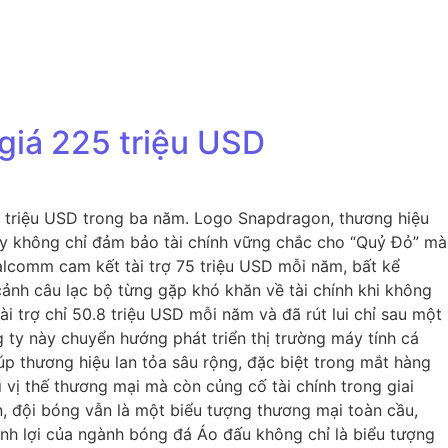
giá 225 triệu USD
25 triệu USD trong ba năm. Logo Snapdragon, thương hiệu
ày không chỉ đảm bảo tài chính vững chắc cho “Quỷ Đỏ” mà
lcomm cam kết tài trợ 75 triệu USD mỗi năm, bất kể
ảnh câu lạc bộ từng gặp khó khăn về tài chính khi không
i trợ chỉ 50.8 triệu USD mỗi năm và đã rút lui chỉ sau một
 ty này chuyển hướng phát triển thị trường máy tính cá
p thương hiệu lan tỏa sâu rộng, đặc biệt trong mắt hàng
ì vị thế thương mại mà còn củng cố tài chính trong giai
on, đội bóng vẫn là một biểu tượng thương mại toàn cầu,
sinh lợi của ngành bóng đá Áo đấu không chỉ là biểu tượng