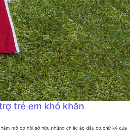
trợ trẻ em khó khăn
i hâm mộ cơ hội sở hữu những chiếc áo đấu có chữ ký của