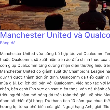
Manchester United và Qualcom
Bóng đá
Manchester United vừa công bố hợp tác với Qualcomm Techn
thuộc Qualcomm, sẽ xuất hiện trên áo đấu chính thức của
còn giúp Qualcomm tăng cường nhận diện thương hiệu trên 
Manchester United có giành suất dự Champions League hay 
duy trì được thành tích ổn định. Qualcomm đã tiếp quản vị 
mùa giải. Lợi ích đôi bên Với Qualcomm, việc hợp tác với
nhân, bên cạnh lĩnh vực chipset điện thoại vốn đã thành 
triệu người hâm mộ bóng đá trên toàn thế giới. Về phía Man
đoạn tái thiết đội bóng. Dù thành tích 10 năm qua chưa thể
hưởng lợi từ sự phổ biến của giải Ngoại hạng Anh, giải đấu