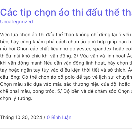
Các tip chọn áo thi đấu thể t
Uncategorized
Việc lựa chọn áo thi đấu thể thao không chỉ dừng lại ở yếu 
bền, hãy cùng khám phá cách chọn áo phù hợp giúp bạn tự t
mồ hôi Chọn các chất liệu như polyester, spandex hoặc cot
thiểu mùi khó chịu khi vận động. 2/ Vừa vặn và linh hoạt
khi vận động mạnh.Nếu cần vận động linh hoạt, hãy chọn th
tay hoặc ngắn tay tùy vào điều kiện thời tiết và sở thích
cầu lông: Có thể chọn áo cổ polo để tạo vẻ lịch sự, chuyê
Chọn màu sắc dựa vào màu sắc thương hiệu của đội hoặc sở
chế phai màu, bong tróc. 5/ Độ bền và dễ chăm sóc Chọn áo 
chọn lý tưởng.
Tháng 10 30, 2024
/
0 Bình luận