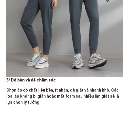
5/ Độ bền và dễ chăm sóc
Chọn áo có chất liệu bền, ít nhăn, dễ giặt và nhanh khô. Các
loại áo không bị giãn hoặc mất form sau nhiều lần giặt sẽ là
lựa chọn lý tưởng.