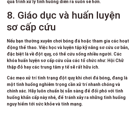
quá trình xử lý tình huống diễn ra suôn sẻ hơn.
8. Giáo dục và huấn luyện
sơ cấp cứu
Nếu bạn thường xuyên chơi bóng đá hoặc tham gia các hoạt
động thể thao. Việc học và luyện tập kỹ năng sơ cứu cơ bản,
đặc biệt là về đột quỵ, có thể cứu sống nhiều người. Các
khóa huấn luyện sơ cấp cứu của các tổ chức như: Hội Chữ
thập đỏ hay các trung tâm y tế sẽ rất hữu ích.
Các mẹo xử trí tình trạng đột quỵ khi chơi đá bóng, đang là
một tình huống nghiêm trọng cần xử trí nhanh chóng và
chính xác. Hãy luôn chuẩn bị sẵn sàng để đối phó với tình
huống khẩn cấp này nhé, để tránh xảy ra những tình huống
nguy hiểm tới sức khỏe và tính mạng.