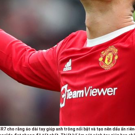
R7 cho rằng áo dài tay giúp anh trông nổi bật và tạo nên dấu ấn riên