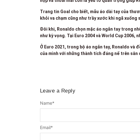
hợp và thoải mái còn là yếu tố quan trọng giúp 
Trang tin Goal cho biết, mẫu áo dài tay của thư
khỏi va chạm cũng như trầy xước khi ngã xuống 
Đôi khi, Ronaldo chọn mặc áo ngắn tay trong nh
như kỳ vọng. Tại Euro 2004 và World Cup 2006, nh
Ở Euro 2021, trong bộ áo ngắn tay, Ronaldo và đ
của mình với những thành tích đáng nể trên sân cỏ
Leave a Reply
Name
*
Email
*