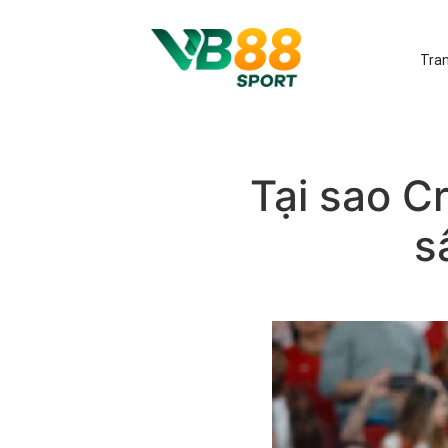
Tra
Tại sao C
s