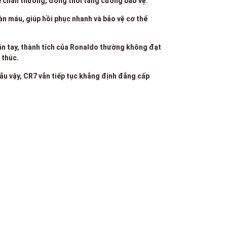
hế chấn thương, đồng thời tăng cường bảo vệ.
àn máu, giúp hồi phục nhanh và bảo vệ cơ thể
ắn tay, thành tích của Ronaldo thường không đạt
 thúc.
ẫu vậy, CR7 vẫn tiếp tục khẳng định đẳng cấp