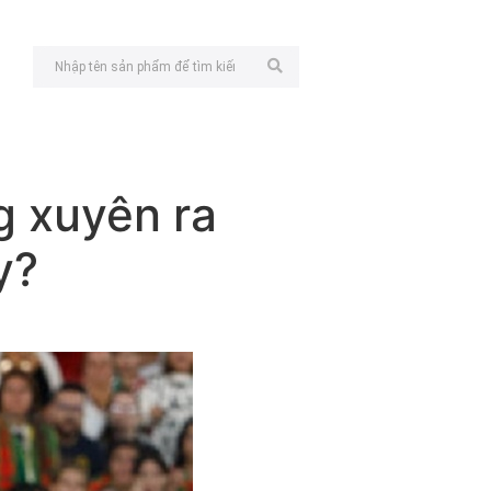
g xuyên ra
y?