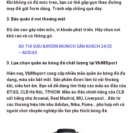
Khi không có đủ móc treo, bạn có thể gắp gọn theo đường
may để giữ form dáng. Tránh xếp chồng quá dày.
3. Bảo quản ở nơi thoáng mát
Độ ẩm cao gây nấm mốc, vi khuẩn phát triển. Hãy chọn nơi
khô ráo và có thông gó.
ÁO THI ĐẤU BAYERN MUNICH SÂN KHÁCH 24/25
– ADIDAS
3. Lựa chọn quần áo bóng đá chất lượng tại Vb88Sport
Hiện nay, Vb88sport cung cấp nhiều mẫu quần áo bóng đá đa
dạng, màu sắc bắt mắt. Sản phẩm được làm từ vải thoáng
khí, siêu hút ẩm. Bạn sẽ dễ dàng tìm thấy các mẫu áo đấu của
ĐTQG, CLB Hà Nội, TP.HCM. Mẫu áo đấu chính hãng của CLB
nổi tiếng như Arsenal, Real Madrid, MU, Liverpool… đến từ
các thương hiệu lớn như Adidas, Nike, Puma… phù hợp với cả
người chơi chuyên nghiệp lẫn fan yêu thích bóng đá.