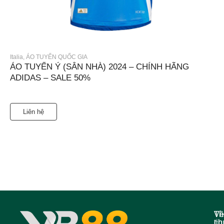
Italia
,
ÁO TUYỂN QUỐC GIA
ÁO TUYỂN Ý (SÂN NHÀ) 2024 – CHÍNH HÃNG
ADIDAS – SALE 50%
Liên hệ
Về
Th
ch
tin