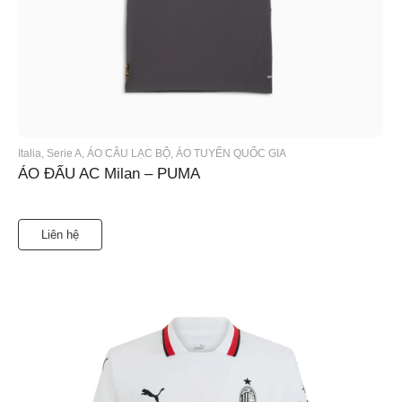
Italia
,
Serie A
,
ÁO CÂU LẠC BỘ
,
ÁO TUYỂN QUỐC GIA
ÁO ĐẤU AC Milan – PUMA
Liên hệ