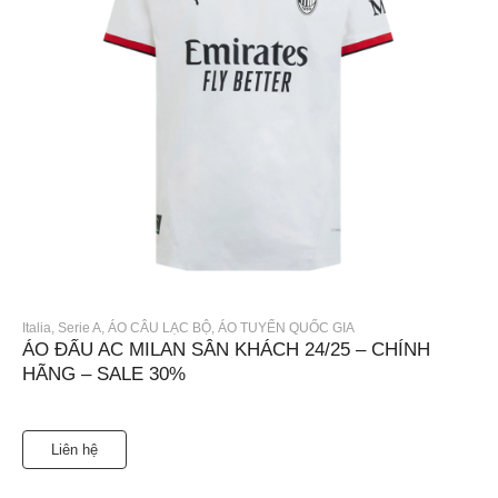
Italia
,
Serie A
,
ÁO CÂU LẠC BỘ
,
ÁO TUYỂN QUỐC GIA
ÁO ĐẤU AC MILAN SÂN KHÁCH 24/25 – CHÍNH
HÃNG – SALE 30%
Liên hệ