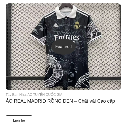
Featured
Tây Ban Nha
,
ÁO TUYỂN QUỐC GIA
ÁO REAL MADRID RỒNG ĐEN – Chất vải Cao cấp
Liên hệ