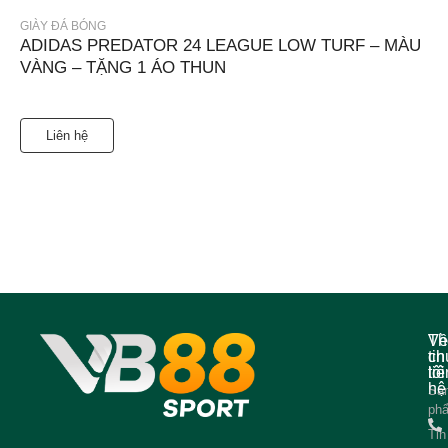
GIÀY ĐÁ BÓNG
ADIDAS PREDATOR 24 LEAGUE LOW TURF – MÀU
VÀNG – TẶNG 1 ÁO THUN
Liên hệ
Về
Th
ch
tin
tôi
liê
hệ
Sả
ph
Tin