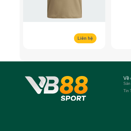
Liên hệ
Về 
Sản
Tin