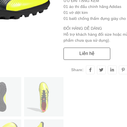
ƯU ĐÃI TẶNG KÈM
01 áo thi đấu chính hãng Adidas
01 vớ dệt kim
01 balô chống thấm đựng giày cho
ĐỔI HÀNG DỄ DÀNG
Hỗ trợ khách hàng đổi size hoặc m
phẩm chưa qua sử dụng).
Liên hệ
Share: