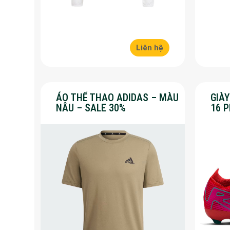
Liên hệ
ÁO THỂ THAO ADIDAS – MÀU
GIÀ
NÂU – SALE 30%
16 
30%