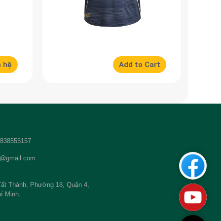
n hệ
Add to Cart
 2838555157
t@gmail.com
Custom
ất Thành, Phường 18, Quận 4,
Youtub
í Minh.