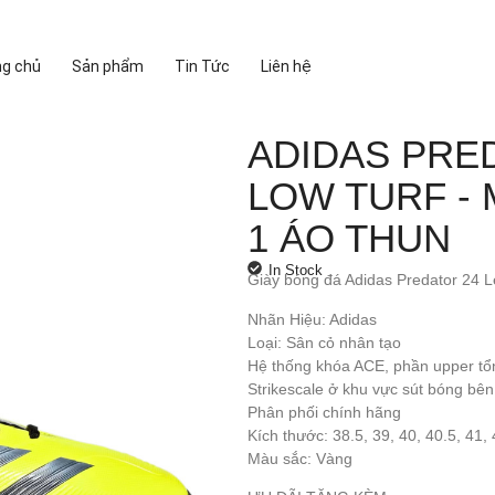
ng chủ
Sản phẩm
Tin Tức
Liên hệ
ADIDAS PRE
LOW TURF - 
1 ÁO THUN
In Stock
Giày bóng đá Adidas Predator 24 
Nhãn Hiệu: Adidas
Loại: Sân cỏ nhân tạo
Hệ thống khóa ACE, phần upper tổn
Strikescale ở khu vực sút bóng bên
Phân phối chính hãng
Kích thước: 38.5, 39, 40, 40.5, 41, 
Màu sắc: Vàng