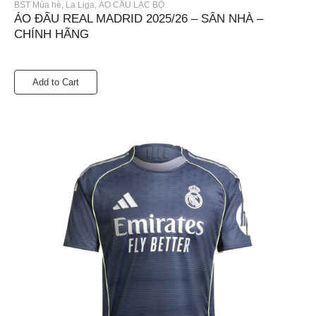
BST Mùa hè
,
La Liga
,
ÁO CÂU LẠC BỘ
ÁO ĐẤU REAL MADRID 2025/26 – SÂN NHÀ –
CHÍNH HÃNG
Add to Cart